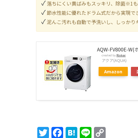
落ちにくい黄ばみもスッキリ、除菌※1も
節水性能に優れたドラム式だから実現できた
泥んこ汚れも自動で予洗いし、しっかりキ
AQW-FV800E-
created by
Rinker
アクア(AQUA)
Amazon
Twitter
Facebook
Hatena
Line
Copy