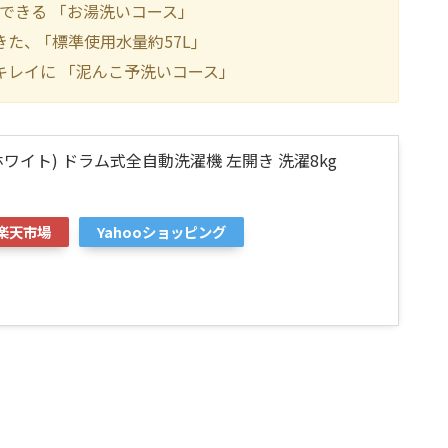
できる 「お湯洗いコース」
、 ｢標準使用水量約57L｣
レイに 「泥んこ予洗いコース」
W(ホワイト) ドラム式全自動洗濯機 左開き 洗濯8kg
楽天市場
Yahooショッピング