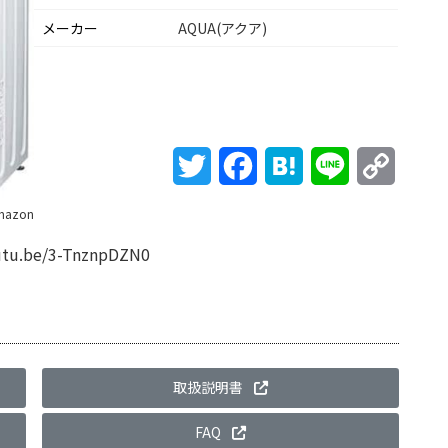
メーカー
AQUA(アクア)
Twitter
Facebook
Hatena
Line
Copy
Link
mazon
outu.be/3-TnznpDZN0
取扱説明書
FAQ