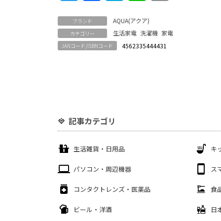
Link
AQUA(アクア)
ブランド
生活家電
洗濯機
家電
カテゴリー
4562335444431
JANコード/ISBNコード
記事カテゴリ
生活雑貨・日用品
キ
パソコン・周辺機器
ス
コンタクトレンズ・医薬品
食
ビール・洋酒
日