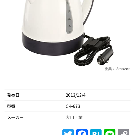
出典：
Amazon
発売日
2013/12/4
型番
‎CK-673
メーカー
大自工業
Twitter
Facebook
Hatena
Line
Co