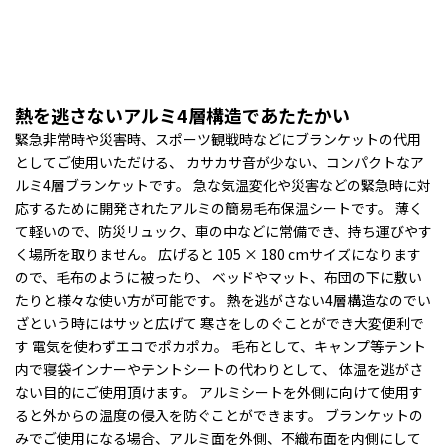
Li
熱を逃さないアルミ4層構造であたたかい
緊急非常時や災害時、スポーツ観戦時などにブランケットの代用
としてご使用いただける、 カサカサ音が少ない、コンパクトなア
ルミ4層ブランケットです。 急な気温変化や災害などの緊急時に対
応するために開発されたアルミの簡易毛布保温シートです。 薄く
て軽いので、防災リュック、車の中などに常備でき、持ち運びやす
く場所を取りません。 広げると 105 × 180 cmサイズになります
ので、毛布のように被ったり、 ベッドやマット、布団の下に敷い
たりと様々な使い方が可能です。 熱を逃がさない4層構造なのでい
ざという時にはサッと広げて 寒さをしのぐことができ大変便利で
す 電気を使わずエコでポカポカ。 毛布として、キャンプ等テント
内で寝袋インナーやテントシートの代わりとして、 体温を逃がさ
ない目的にご使用頂けます。 アルミシートを外側に向けて使用す
ると外からの温度の侵入を防ぐことができます。 ブランケットの
みでご使用になる場合、アルミ面を外側、不織布面を内側にして