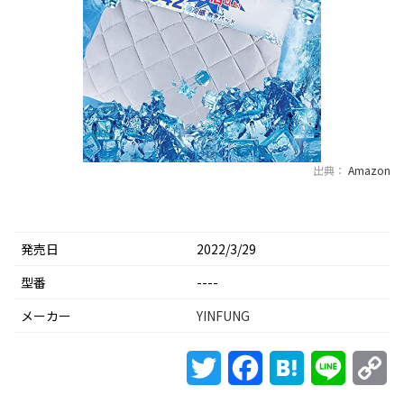
出典：
Amazon
発売日
2022/3/29
型番
----
メーカー
YINFUNG
Twitter
Facebook
Hatena
Line
Co
Li