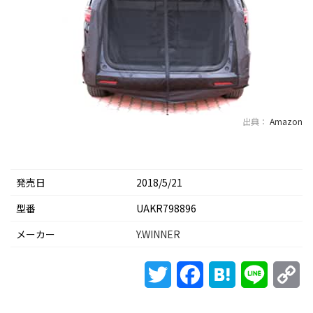
出典：
Amazon
発売日
2018/5/21
型番
UAKR798896
メーカー
Y.WINNER
Twitter
Facebook
Hatena
Line
Co
Li