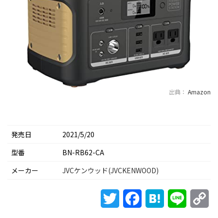
出典：
Amazon
発売日
2021/5/20
型番
BN-RB62-CA
メーカー
JVCケンウッド(JVCKENWOOD)
Twitter
Facebook
Hatena
Line
Co
Li