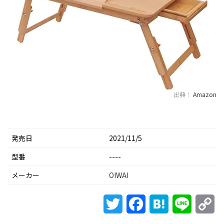
出典：
Amazon
発売日
2021/11/5
型番
----
メーカー
OIWAI
Twitter
Facebook
Hatena
Line
Co
Li