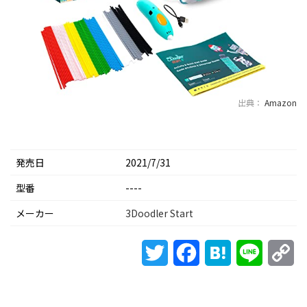
出典：
Amazon
発売日
2021/7/31
型番
----
メーカー
3Doodler Start
Twitter
Facebook
Hatena
Line
Co
Li