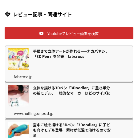
レビュー記事・関連サイト
Youtubeでレビュー動画を検索
手描きで立体アートが作れる——ナカバヤシ、
「3D Pen」を発売｜fabcross
fabcross.jp
立体を描ける3Dペン「3Doodler」に重さ半分
の新モデル、一般的なマーカーほどのサイズに
www.huffingtonpost.jp
空中に絵を描ける3Dペン「3Doodler」に子ど
も向けモデル登場 素材が低温で溶けるので安
全