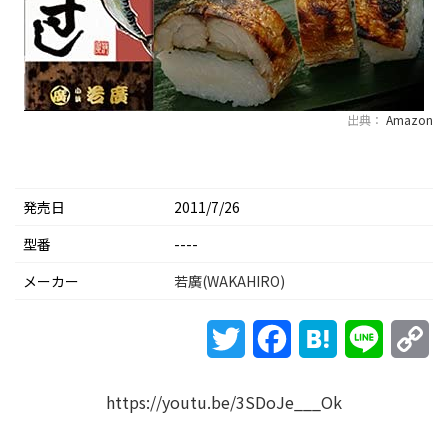
出典：
Amazon
発売日
2011/7/26
型番
----
メーカー
若廣(WAKAHIRO)
Twitter
Facebook
Hatena
Line
Co
Li
https://youtu.be/3SDoJe___Ok