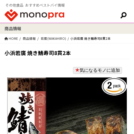
その他食品 おすすめベストバイ情報
商品情報
検索:
HOME
商品情報
若廣(WAKAHIRO)
小浜若廣 焼き鯖寿司8貫2本
小浜若廣 焼き鯖寿司8貫2本
気になるモノに追加