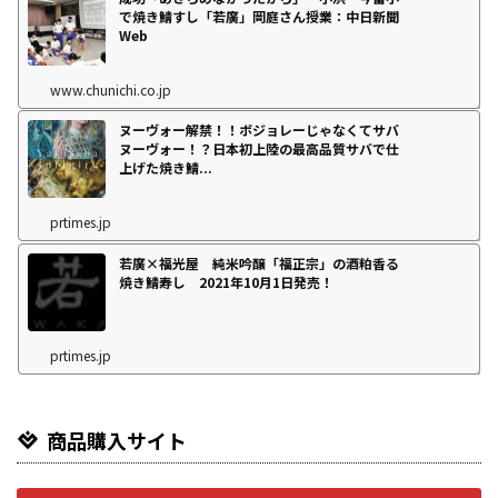
で焼き鯖すし「若廣」岡庭さん授業：中日新聞
Web
www.chunichi.co.jp
ヌーヴォー解禁！！ボジョレーじゃなくてサバ
ヌーヴォー！？日本初上陸の最高品質サバで仕
上げた焼き鯖...
prtimes.jp
若廣×福光屋 純米吟醸「福正宗」の酒粕香る
焼き鯖寿し 2021年10月1日発売！
prtimes.jp
商品購入サイト