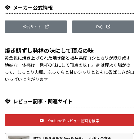
メーカー公式情報
公式サイト
FAQ
焼き鯖ずし発祥の味にして頂点の味
黄金色に焼き上げられた焼き鯖と福井県産コシヒカリが織り成す
絶妙な一体感は「発祥の味にして頂点の味」。身は程よく脂がの
って、しっとり肉厚。ふっくらと甘いシャリとともに香ばしさが口
いっぱいに広がります。
レビュー記事・関連サイト
Youtubeでレビュー動画を検索
成功「あきらめなかったから」 小浜・今富小