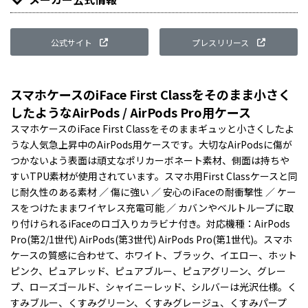
公式サイト
プレスリリース
スマホケースのiFace First Classをそのまま小さく
したようなAirPods / AirPods Pro用ケース
スマホケースのiFace First Classをそのままギュッと小さくしたよ
うな人気急上昇中のAirPods用ケースです。大切なAirPodsに傷が
つかないよう表面は頑丈なポリカーボネート素材、側面は持ちや
すいTPU素材が使用されています。スマホ用First Classケースと同
じ耐久性のある素材 ／ 傷に強い ／ 安心のiFaceの耐衝撃性 ／ ケー
スをつけたままワイヤレス充電可能 ／ カバンやベルトループに取
り付けられるiFaceのロゴ入りカラビナ付き。対応機種：AirPods
Pro(第2/1世代) AirPods(第3世代) AirPods Pro(第1世代)。スマホ
ケースの質感に合わせて、ホワイト、ブラック、イエロー、ホット
ピンク、ピュアレッド、ピュアブルー、ピュアグリーン、グレー
プ、ローズゴールド、シャイニーレッド、シルバーは光沢仕様。く
すみブルー、くすみグリーン、くすみグレージュ、くすみパープ