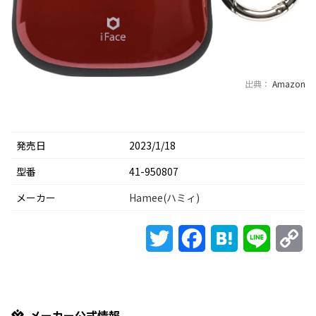
出典：
Amazon
発売日
2023/1/18
型番
41-950807
メーカー
Hamee(ハミィ)
Twitter
Facebook
Hatena
Line
Co
Li
メーカー公式情報