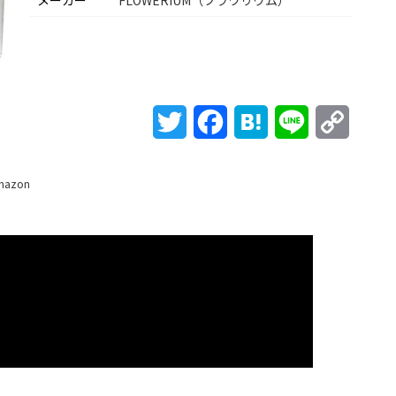
メーカー
FLOWERiUM（フラワリウム）
Twitter
Facebook
Hatena
Line
Copy
Link
mazon