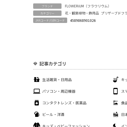
FLOWERiUM（フラワリウム）
ブランド
花・観葉植物・飾用品
プリザーブドフ
カテゴリー
4589868901026
JANコード/ISBNコード
記事カテゴリ
生活雑貨・日用品
キ
パソコン・周辺機器
ス
コンタクトレンズ・医薬品
食
ビール・洋酒
日
キッズ・ベビーファッション
イ