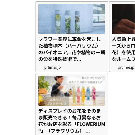
フラワー業界に革命を起こし
人気急上
た植物標本（ハーバリウム）
ーズから
のパイオニア。花や植物の一瞬
花）を使
の命を特殊技術で...
なルームフ
prtimes.jp
prtimes.jp
ディスプレイのお花をそのま
ま販売できる！毎月異なるお
花がお店を彩る「FLOWERiUM
®」（フラワリウム） ...