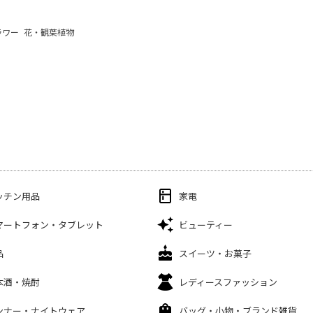
ラワー
花・観葉植物
ッチン用品
家電
マートフォン・タブレット
ビューティー
品
スイーツ・お菓子
本酒・焼酎
レディースファッション
ンナー・ナイトウェア
バッグ・小物・ブランド雑貨