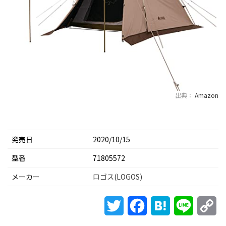
出典：
Amazon
発売日
2020/10/15
型番
71805572
メーカー
ロゴス(LOGOS)
Twitter
Facebook
Hatena
Line
Co
Li