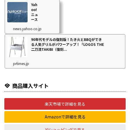
Yah
oo!
ニュ
ース
news.yahoo.co.jp
90年代モデルの復刻版！たき火とBBQができ
る人気グリルがパワーアップ！「LOGOS THE
二刀流TAKIBI（復刻...
prtimes.jp
商品購入サイト
楽天市場で詳細を見る
Amazonで詳細を見る
Y!ショッピングで見る