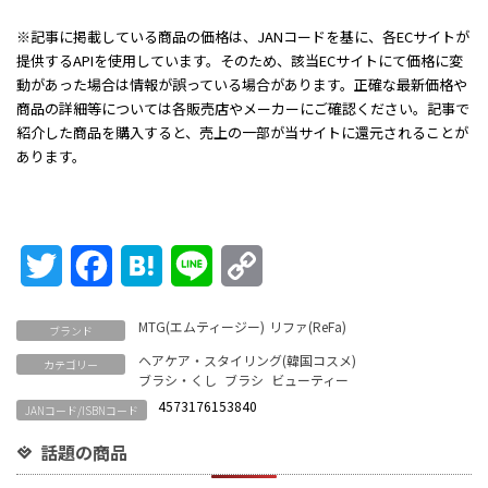
※記事に掲載している商品の価格は、JANコードを基に、各ECサイトが
提供するAPIを使用しています。そのため、該当ECサイトにて価格に変
動があった場合は情報が誤っている場合があります。正確な最新価格や
商品の詳細等については各販売店やメーカーにご確認ください。記事で
紹介した商品を購入すると、売上の一部が当サイトに還元されることが
あります。
Twitter
Facebook
Hatena
Line
Copy
Link
MTG(エムティージー)
リファ(ReFa)
ブランド
ヘアケア・スタイリング(韓国コスメ)
カテゴリー
ブラシ・くし
ブラシ
ビューティー
4573176153840
JANコード/ISBNコード
話題の商品