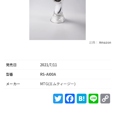
出典：
Amazon
発売日
2021/7/11
型番
RS-AI00A
メーカー
MTG(エムティージー)
Twitter
Facebook
Hatena
Line
Co
Li