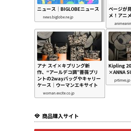
ニュース｜BIGLOBEニュース
ページが見
メ！アニ
news.biglobe.ne.jp
animeanim
アナ スイ×キプリング新
Kipling 
作、“アールデコ調”薔薇プリ
×ANNA S
ントの2wayバッグやキャリー
prtimes.jp
ケース｜ウーマンエキサイト
woman.excite.co.jp
商品購入サイト