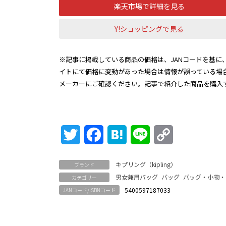
楽天市場で詳細を見る
Y!ショッピングで見る
※記事に掲載している商品の価格は、JANコードを基に、
イトにて価格に変動があった場合は情報が誤っている場
メーカーにご確認ください。記事で紹介した商品を購入
Twitter
Facebook
Hatena
Line
Copy
Link
キプリング（kipling）
ブランド
男女兼用バッグ
バッグ
バッグ・小物・
カテゴリー
5400597187033
JANコード/ISBNコード