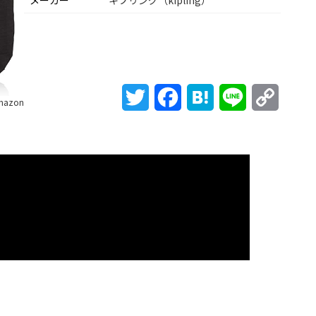
メーカー
キプリング（kipling）
Twitter
Facebook
Hatena
Line
Copy
mazon
Link