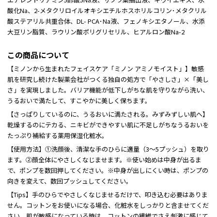
酸化Na、2-メタクリロイルオキシエチルホスホリルコリン･メタクリル
酸ステアリル共重合体、DL- PCA･Na液、フェノキシエタノール、水添
大豆リン脂質、ラウリン酸ポリグリセリル、ヒアルロン酸Na-2
この商品について
【ミノンから生まれたフェイスケア「ミノン アミノモイスト」】敏感
肌を研究し続けた製薬会社がつくる独自の処方で「やさしさ」×「美し
さ」を実現しました。バリア機能が低下しがちな肌を守りながら洗い、
うるおいで満たして、すこやかに美しく保ちます。
【さっぱりしているのに、うるおいに満たされる。みずみずしい肌へ】
乾燥するのにテカる、ニキビができやすい肌に不足しがちなうるおいを
たっぷり補給する薬用保湿化粧水。
【使用方法】①洗顔後、清潔な手のひらに適量（3～5プッシュ）を取り
ます。②顔全体にやさしくなじませます。※使い始めは中身が出るま
で、ポンプを数回押してください。※中身が出しにくい時は、ポンプの
向きを変えて、数回プッシュしてください。
【Tips】手のひらでやさしくなじませるだけで、叩き込む必要はありま
せん。コットンをお使いになる場合、化粧水をしっかりと含ませてくだ
さい。肌が敏感になっている時は、コットンの繊維でさえ刺激に感じて