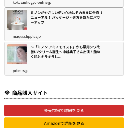
kokusaishogyo-online.jp
ミノンがやさしい使い心地はそのままに全面リ
ニューアル！ パッケージ・処方を新たにパワ
ーアップ
maquia.hpplus.jp
～「ミノン アミノモイスト」から薬用シワ改
善UVクリーム誕生～中越典子さん出演！艶め
く肌とキラキラし...
prtimes.jp
商品購入サイト
楽天市場で詳細を見る
Amazonで詳細を見る