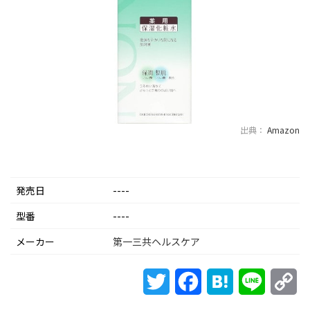
出典：
Amazon
発売日
----
型番
----
メーカー
第一三共ヘルスケア
Twitter
Facebook
Hatena
Line
Co
Li