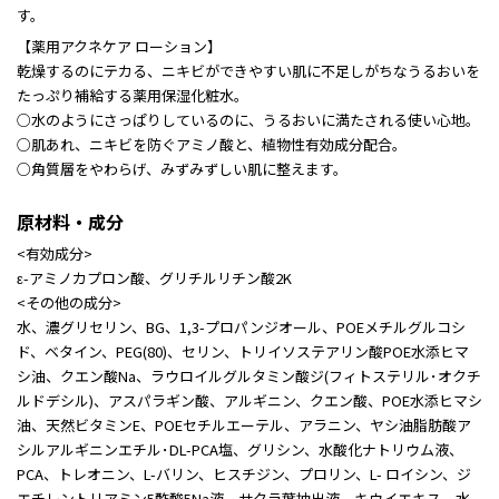
す。
【薬用アクネケア ローション】
乾燥するのにテカる、ニキビができやすい肌に不足しがちなうるおいを
たっぷり補給する薬用保湿化粧水。
○水のようにさっぱりしているのに、うるおいに満たされる使い心地。
○肌あれ、ニキビを防ぐアミノ酸と、植物性有効成分配合。
○角質層をやわらげ、みずみずしい肌に整えます。
原材料・成分
<有効成分>
ε-アミノカプロン酸、グリチルリチン酸2K
<その他の成分>
水、濃グリセリン、BG、1,3-プロパンジオール、POEメチルグルコシ
ド、ベタイン、PEG(80)、セリン、トリイソステアリン酸POE水添ヒマ
シ油、クエン酸Na、ラウロイルグルタミン酸ジ(フィトステリル･オクチ
ルドデシル)、アスパラギン酸、アルギニン、クエン酸、POE水添ヒマシ
油、天然ビタミンE、POEセチルエーテル、アラニン、ヤシ油脂肪酸ア
シルアルギニンエチル･DL-PCA塩、グリシン、水酸化ナトリウム液、
PCA、トレオニン、L-バリン、ヒスチジン、プロリン、L- ロイシン、ジ
エチレントリアミン5酢酸5Na液、サクラ葉抽出液、キウイエキス、水