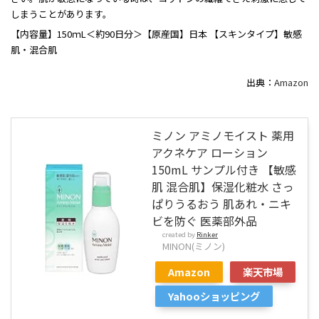
しまうことがあります。
【内容量】150ｍL＜約90日分＞【原産国】日本 【スキンタイプ】敏感
肌・混合肌
出典：
Amazon
ミノン アミノモイスト 薬用
アクネケア ローション
150mL サンプル付き 【敏感
肌 混合肌】保湿化粧水 さっ
ぱりうるおう 肌あれ・ニキ
ビを防ぐ 医薬部外品
created by
Rinker
MINON(ミノン)
Amazon
楽天市場
Yahooショッピング