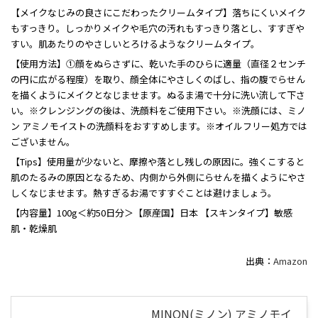
【メイクなじみの良さにこだわったクリームタイプ】落ちにくいメイク
もすっきり。しっかりメイクや毛穴の汚れもすっきり落とし、すすぎや
すい。肌あたりのやさしいとろけるようなクリームタイプ。
【使用方法】①顔をぬらさずに、乾いた手のひらに適量（直径２センチ
の円に広がる程度）を取り、顔全体にやさしくのばし、指の腹でらせん
を描くようにメイクとなじませます。ぬるま湯で十分に洗い流して下さ
い。※クレンジングの後は、洗顔料をご使用下さい。※洗顔には、ミノ
ン アミノモイストの洗顔料をおすすめします。※オイルフリー処方では
ございません。
【Tips】使用量が少ないと、摩擦や落とし残しの原因に。強くこすると
肌のたるみの原因となるため、内側から外側にらせんを描くようにやさ
しくなじませます。熱すぎるお湯ですすぐことは避けましょう。
【内容量】100g＜約50日分＞【原産国】日本 【スキンタイプ】敏感
肌・乾燥肌
出典：
Amazon
MINON(ミノン) アミノモイ