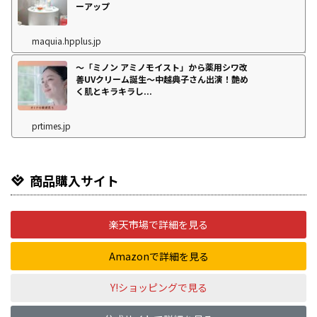
ーアップ
maquia.hpplus.jp
～「ミノン アミノモイスト」から薬用シワ改
善UVクリーム誕生～中越典子さん出演！艶め
く肌とキラキラし...
prtimes.jp
商品購入サイト
楽天市場で詳細を見る
Amazonで詳細を見る
Y!ショッピングで見る