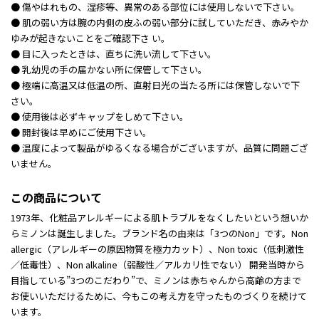
● 傷やはれもの、湿疹等、異常のある部位には使用しないで下さい。
● 肌の弱い方は腕の内側の皮ふの弱い部分に試していただき、赤みやか
ゆみが起きないことをご確認下さ い。
● 目に入ったときは、直ちに洗い流して下さい。
● 乳幼児の手の届かない所に保管して下さい。
● 極端に高温又は低温の所、直射日光の当たる所には保管しないで下
さい。
● 使用後は必ずキャップをしめて下さい。
● 開封後は早めにご使用下さい。
● 温度によって製品がゆるくなる場合がございますが、品質に問題ござ
いません。
この商品について
1973年、化粧品アレルギーによる肌トラブルをなくしたいという想いか
らミノンは誕生しました。ブランド名の由来は「3つのNon」です。Non
allergic（アレルギーの原因物質を極力カット）、Non toxic（低刺激性
／低毒性）、Non alkaline（弱酸性／アルカリ性でない） 開発当時から
目指している”3つのこだわり”で、ミノンは赤ちゃんから高齢の方まで
お使いいただけるために、今もこの考え方を守ったものづくりを続けて
います。