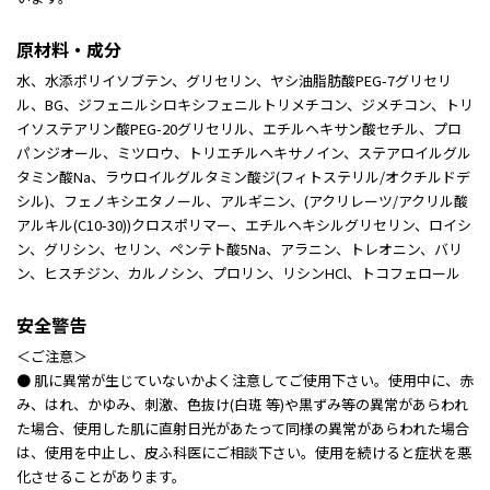
原材料・成分
水、水添ポリイソブテン、グリセリン、ヤシ油脂肪酸PEG-7グリセリ
ル、BG、ジフェニルシロキシフェニルトリメチコン、ジメチコン、トリ
イソステアリン酸PEG-20グリセリル、エチルヘキサン酸セチル、プロ
パンジオール、ミツロウ、トリエチルヘキサノイン、ステアロイルグル
タミン酸Na、ラウロイルグルタミン酸ジ(フィトステリル/オクチルドデ
シル)、フェノキシエタノール、アルギニン、(アクリレーツ/アクリル酸
アルキル(C10-30))クロスポリマー、エチルヘキシルグリセリン、ロイシ
ン、グリシン、セリン、ペンテト酸5Na、アラニン、トレオニン、バリ
ン、ヒスチジン、カルノシン、プロリン、リシンHCl、トコフェロール
安全警告
＜ご注意＞
● 肌に異常が生じていないかよく注意してご使用下さい。使用中に、赤
み、はれ、かゆみ、刺激、色抜け(白斑 等)や黒ずみ等の異常があらわれ
た場合、使用した肌に直射日光があたって同様の異常があらわれた場合
は、使用を中止し、皮ふ科医にご相談下さい。使用を続けると症状を悪
化させることがあります。