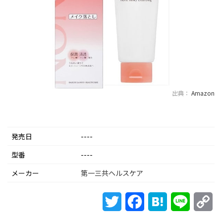
出典：
Amazon
発売日
----
型番
----
メーカー
第一三共ヘルスケア
Twitter
Facebook
Hatena
Line
Co
Li