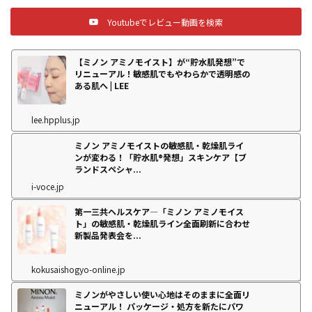
Youtubeでレビュー動画を検索
【ミノン アミノモイスト】が“貯水肌発想”で
リニューアル！敏感肌でもやわらかで透明感の
ある肌へ | LEE
lee.hpplus.jp
ミノン アミノモイストの敏感肌・乾燥肌ライ
ンが変わる！「貯水肌®発想」スキンケア【ブ
ランドスペシャ...
i-voce.jp
第一三共ヘルスケア―「ミノン アミノモイス
ト」の敏感肌・乾燥肌ライン全面刷新に合わせ
新製品発表会を...
kokusaishogyo-online.jp
ミノンがやさしい使い心地はそのままに全面リ
ニューアル！ パッケージ・処方を新たにパワ