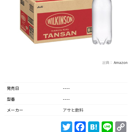
出典：
Amazon
発売日
----
型番
----
メーカー
アサヒ飲料
Twitter
Facebook
Hatena
Line
Co