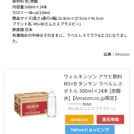
原材料:水/炭酸
内容量:500ml×24本
カロリー:0kcal/100ml
商品サイズ(高さx奥行x幅):21.8cm×27.5cm×41.5cm
ブラント名: MS+B(エムエスプラスビー)
原産国:日本
刺激強めの中味はそのままに、ラベルレスでラク&エコになりまし
た。
出典：
Amazon
ウィルキンソン アサヒ飲料
MS+B タンサン ラベルレス
ボトル 500ml×24本 [炭酸
水]【Amazon.co.jp限定】
created by
Rinker
MS+B(エムエスプラスビー)
Amazon
楽天市場
Yahooショッピング