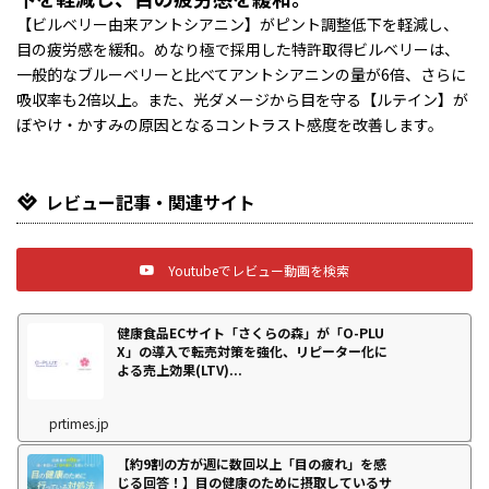
【ビルベリー由来アントシアニン】がピント調整低下を軽減し、
目の疲労感を緩和。めなり極で採用した特許取得ビルベリーは、
一般的なブルーベリーと比べてアントシアニンの量が6倍、さらに
吸収率も2倍以上。また、光ダメージから目を守る【ルテイン】が
ぼやけ・かすみの原因となるコントラスト感度を改善します。
レビュー記事・関連サイト
Youtubeでレビュー動画を検索
健康食品ECサイト「さくらの森」が「O-PLU
X」の導入で転売対策を強化、リピーター化に
よる売上効果(LTV)...
prtimes.jp
【約9割の方が週に数回以上「目の疲れ」を感
じる回答！】目の健康のために摂取しているサ