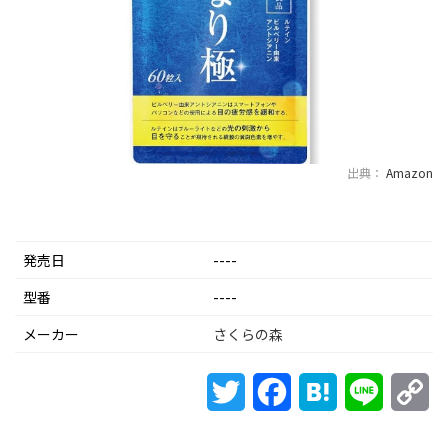
出典：
Amazon
発売日
----
型番
----
メーカー
さくらの森
Twitter
Facebook
Hatena
Line
Co
Li