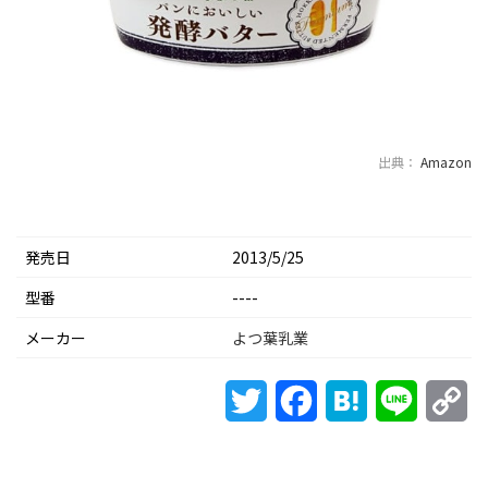
出典：
Amazon
発売日
2013/5/25
型番
----
メーカー
よつ葉乳業
Twitter
Facebook
Hatena
Line
Co
Li