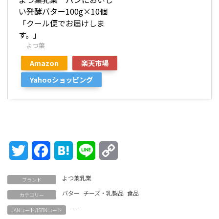
い発酵バター100g×10個
「クール便でお届けしま
す。」
よつ葉
Amazon
楽天市場
Yahooショッピング
Twitter
Facebook
Hatena
Line
Copy
Link
よつ葉乳業
ブランド
バター
チーズ・乳製品
食品
カテゴリー
----
JANコード/ISBNコード