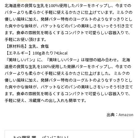
北海道産の良質な生乳を100％使用したバターをホイップし、今までの
バターよりも柔らかく手軽に使えるかたさに仕上げています。ミルクの
優しい風味に加え、発酵バター特有のヨーグルトのようなすっきりとし
た爽やかな後味が、バケットなどのパンの美味しさをいっそう引き立て
ます。食卓の雰囲気を明るくするコンパクトで可愛らしい容器入りで、
手軽にお使い頂けます。
【原材料名】生乳、食塩
【エネルギー】100gあたり741kcal
『美味しいパン』に、『美味しいバター』は理想の組み合わせ。 北海
道産の良質な生乳を100％使用した発酵バターをホイップし、今までの
バターよりも柔らかく手軽に使えるかたさに仕上げました。 ミルクの
優しい風味に加え、発酵バター特有のヨーグルトのようなすっきりとし
た爽やかな後味が、バケットなどのパンの美味しさをいっそう引き立て
ます。食卓の雰囲気を明るくするコンパクトで可愛らしい容器入りで、
手軽に使え、冷蔵庫への出し入れも簡単です。
出典：
Amazon
よつ葉乳業 パンにおいし