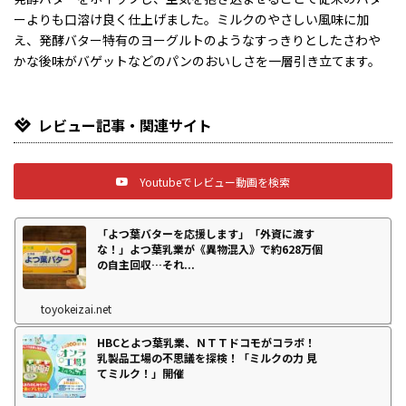
ーよりも口溶け良く仕上げました。ミルクのやさしい風味に加
え、発酵バター特有のヨーグルトのようなすっきりとしたさわや
かな後味がバゲットなどのパンのおいしさを一層引き立てます。
レビュー記事・関連サイト
Youtubeでレビュー動画を検索
「よつ葉バターを応援します」「外資に渡す
な！」よつ葉乳業が《異物混入》で約628万個
の自主回収…それ...
toyokeizai.net
HBCとよつ葉乳業、ＮＴＴドコモがコラボ！
乳製品工場の不思議を探検！「ミルクの力 見
てミルク！」開催