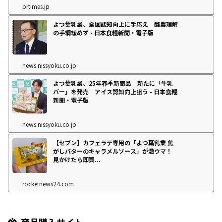
prtimes.jp
よつ葉乳業、全国認知向上に手応え 酪農理解
の手綱緩めず - 日本食糧新聞・電子版
news.nissyoku.co.jp
よつ葉乳業、25年春季新商品 新たに「牛乳
バー」を発売 アイス認知向上狙う - 日本食糧
新聞・電子版
news.nissyoku.co.jp
【セブン】カフェラテ専用の「よつ葉乳業 焦
がしバターのキャラメルソース」が激ウマ！
見かけたら即買...
rocketnews24.com
商品購入サイト