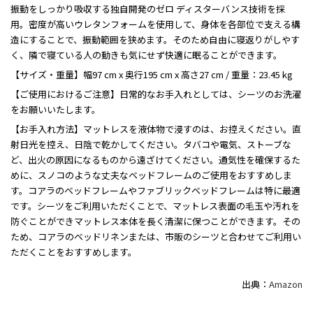
振動をしっかり吸収する独自開発のゼロ ディスターバンス技術を採
用。密度が高いウレタンフォームを使用して、身体を各部位で支える構
造にすることで、振動範囲を狭めます。そのため自由に寝返りがしやす
く、隣で寝ている人の動きも気にせず快適に眠ることができます。
【サイズ・重量】幅97 cm x 奥行195 cm x 高さ27 cm / 重量：23.45 kg
【ご使用におけるご注意】日常的なお手入れとしては、シーツのお洗濯
をお願いいたします。
【お手入れ方法】マットレスを液体物で浸すのは、お控えください。直
射日光を控え、日陰で乾かしてください。タバコや電気、ストーブな
ど、出火の原因になるものから遠ざけてください。通気性を確保するた
めに、スノコのような丈夫なベッドフレームのご使用をおすすめしま
す。コアラのベッドフレームやファブリックベッドフレームは特に最適
です。シーツをご利用いただくことで、マットレス表面の毛玉や汚れを
防ぐことができマットレス本体を長く清潔に保つことができます。その
ため、コアラのベッドリネンまたは、市販のシーツと合わせてご利用い
ただくことをおすすめします。
出典：
Amazon