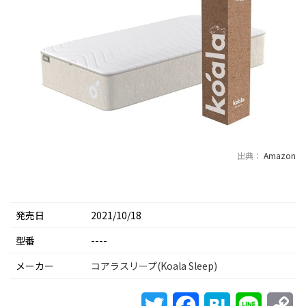
出典：
Amazon
発売日
2021/10/18
型番
----
メーカー
コアラスリープ(Koala Sleep)
Twitter
Facebook
Hatena
Line
Co