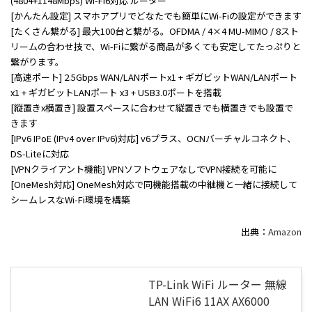
(4804+1148Mbps) Wi-Fi6対応 ルーター
[かんたん設定] スマホアプリでどなたでも簡単にWi-Fiの設定ができます
[たくさん繋がる] 最大100台と繋がる。OFDMA / 4×4 MU-MIMO / 8スト
リームの合わせ技で、Wi-Fiに繋がる商品が多くても安定してたっぷりと
繋がります。
[高速ポート] 2.5Gbps WAN/LANポートx1 + ギガビットWAN/LANポート
x1 + ギガビットLANポート x3 + USB3.0ポートを搭載
[縦置きx横置き] 設置スペースに合わせて縦置きでも横置きでも設置で
きます
[IPv6 IPoE (IPv4 over IPv6)対応] v6プラス、OCNバーチャルコネクト、
DS-Liteに対応
[VPNクライアント機能] VPNソフトウェアなしでVPN接続を可能に
[OneMesh対応] OneMesh対応で同機能搭載の中継機と一緒に接続して
シームレスなWi-Fi環境を構築
出典：
Amazon
TP-Link WiFi ルーター 無線
LAN WiFi6 11AX AX6000