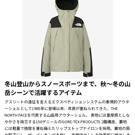
冬山登山からスノースポーツまで、秋～冬の山
岳シーンで活躍するアイテム
アスリートの遠征を支えるエクスペディションシステムの象徴的アウタ
ーシェルとして1985年に登場以来、改良が重ねられてきた、THE
NORTH FACEを代表する山岳用アウターシェル。 表地には重厚感としな
やかさを両立する150デニールのGORE-TEX PRODUCTS 2層構造、裏地
には軽量で強度を兼ね備えたリップストップナイロンを採用。裏地の肩
や脇下にレーザーパンチングを施し、衣服内のムレを効率的に排出しま