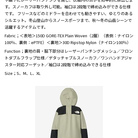
す。スノーカフは取り外し可能。袖口は2段階で締め込みができる仕様
です。 フリースなどのミドラーを合わせても動きやすい、ゆとりのある
シルエット。冬山登山からスノースポーツまで、秋～冬の山岳シーンで
活躍するアイテムです。
Fabric；＜表地＞150D GORE-TEX Plain Woven（2層）（表側：ナイロン
100％、裏側：ePTFE）＜裏地＞30D Ripstop Nylon（ナイロン100％）
Function；裏地の肩・脇下部分はレーザーパンチングメッシュ／フロン
トダブルフラップ仕様／デタッチャブルスノーカフ／ワンハンドアジャ
スター対応フーデット／袖口は2段階で締め込みできる仕様
Size；S、M、L、XL