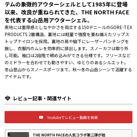
テムの象徴的アウターシェルとして1985年に登場
以来、改良が重ねられてきた、THE NORTH FACE
を代表する山岳用アウターシェル。
表地には重厚感としなやかさを両立する150デニールのGORE-TEX
PRODUCTS 2層構造、裏地には軽量で強度を兼ね備えたリップス
トップナイロンを採用。裏地の肩や脇下にレーザーパンチングを
施し、衣服内のムレを効率的に排出します。スノーカフは取り外
し可能。袖口は2段階で締め込みができる仕様です。フリースなど
のミドラーを合わせても動きやすい、ゆとりのあるシルエット。
冬山登山からスノースポーツまで、秋～冬の山岳シーンで活躍する
アイテムです。
レビュー記事・関連サイト
Youtubeでレビュー動画を検索
THE NORTH FACEの人気コラボ第二弾が始