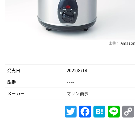
出典：
Amazon
発売日
2022/8/18
型番
----
メーカー
マリン商事
Twitter
Facebook
Hatena
Line
Co
Li