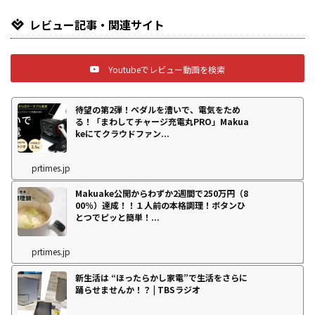
レビュー記事・関連サイト
Youtubeでレビュー動画を検索
待望の第2弾！ペダルを漕いで、電気をため
る！「まわしてチャージ充電丸PRO」Makua
keにてクラウドファン...
prtimes.jp
Makuake公開からわずか2週間で250万円（8
00％）達成！！１人前の本格調理！ボタンひ
とつでピッと簡単！...
prtimes.jp
新生活は “ほったらかし家電”で生活をさらに
踊らせませんか！？ | TBSラジオ