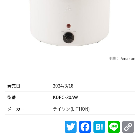
出典：
Amazon
発売日
2024/3/18
型番
KDPC-30AW
メーカー
ライソン(LITHON)
Twitter
Facebook
Hatena
Line
Co
Li