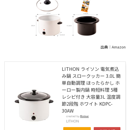
出典：
Amazon
LITHON ライソン 電気煮込
み鍋 スロークッカー 3.0L 簡
単自動調理 ほったらかし ホ
ーロー製内鍋 時短料理 5種
レシピ付き 大容量3L 温度調
節2段階 ホワイト KDPC-
30AW
created by
Rinker
LITHON