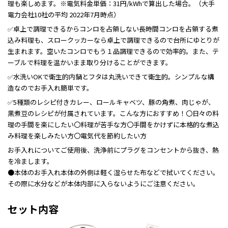
理も楽しめます。※電気料金単価：31円/kWhで算出した場合。（大手
電力会社10社の平均 2022年7月時点）
✅卓上で調理できるからコンロを占領しない長時間コンロを占領する煮
込み料理も、スロークッカーなら卓上で調理できるので台所にゆとりが
生まれます。空いたコンロでもう１品調理できるので効率的。また、テ
ーブルで料理を温かいまま取り分けることができます。
✅水洗いOKで衛生的内鍋とフタは丸洗いできて衛生的。シンプルな構
造なのでお手入れ簡単です。
✅5種類のレシピ付きカレー、ロールキャベツ、豚の角煮、肉じゃが、
黒煮豆のレシピが付属されています。こんな方におすすめ！〇日々の料
理の手間を楽にしたい〇料理が苦手な方〇手間をかけずに本格的な煮込
み料理を楽しみたい方〇電気代を節約したい方
お手入れについてご使用後、洗浄前にプラグをコンセントから抜き、熱
を冷まします。
●本体のお手入れ本体の外側は軽く湿らせた布などで拭いてください。
その際に水分などが本体内部に入らないようにご注意ください。
セット内容