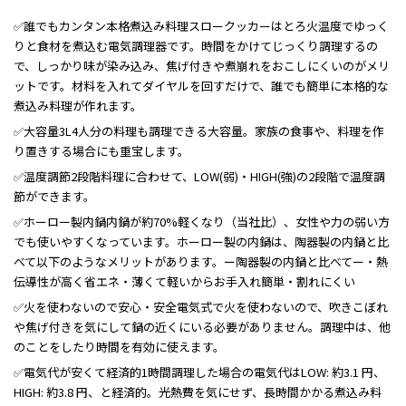
✅誰でもカンタン本格煮込み料理スロークッカーはとろ火温度でゆっく
りと食材を煮込む電気調理器です。時間をかけてじっくり調理するの
で、しっかり味が染み込み、焦げ付きや煮崩れをおこしにくいのがメリ
ットです。材料を入れてダイヤルを回すだけで、誰でも簡単に本格的な
煮込み料理が作れます。
✅大容量3L4人分の料理も調理できる大容量。家族の食事や、料理を作
り置きする場合にも重宝します。
✅温度調節2段階料理に合わせて、LOW(弱)・HIGH(強)の2段階で温度調
節ができます。
✅ホーロー製内鍋内鍋が約70%軽くなり（当社比）、女性や力の弱い方
でも使いやすくなっています。ホーロー製の内鍋は、陶器製の内鍋と比
べて以下のようなメリットがあります。ー陶器製の内鍋と比べてー・熱
伝導性が高く省エネ・薄くて軽いからお手入れ簡単・割れにくい
✅火を使わないので安心・安全電気式で火を使わないので、吹きこぼれ
や焦げ付きを気にして鍋の近くにいる必要がありません。調理中は、他
のことをしたり時間を有効に使えます。
✅電気代が安くて経済的1時間調理した場合の電気代はLOW: 約3.1 円、
HIGH: 約3.8 円、と経済的。光熱費を気にせず、長時間かかる煮込み料