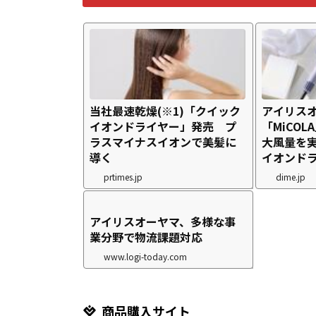
当社最速乾燥(※1)「クイック
アイリス
イオンドライヤー」発売 プ
「MiCOL
ラスマイナスイオンで美髪に
大風量を
導く
イオンドラ
prtimes.jp
dime.jp
アイリスオーヤマ、多様な事
業分野で物流課題対応
www.logi-today.com
商品購入サイト