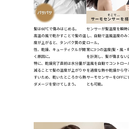
髪は60℃で傷みはじめる。
センサーが髪温度を瞬時
高温の風で乾かすことで髪の温
し、自動で温風温度のみ
度が上がると、タンパク質の変
ロール。
性、乾燥、キューティクルが開
常に3つの温度(髪・風・環
く原因に。
を計測し、髪が傷まない
特に、乾燥完了直前は水分量が
温風を自動でコントロー
減ることで髪の温度が上がりや
を過度な熱や乾燥から守
すいため、乾いたところから熱
サーモセンサーをOFFに
ダメージを受けてしまう。
とも可能。