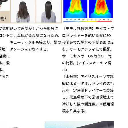
に感知
乾いて温度が上がった部分に
【モデル試験方法】モイストプ
コント
は、温風が低温度になるため、
ロドライヤーを乾いた髪に90
キューティクルも締まり、髪の
秒間あてた場合の毛髪表面温度
境)
ダメージを少なくする。
を、サーモグラフィにて撮影。
温度に
サーモセンサーON時とOFF時
ル。髪
の比較。(アイリスオーヤマ調
る。
べ)
するこ
【水分率】アイリスオーヤマ試
験による。タオルドライ後の毛
束を一定時間ドライヤーで乾燥
し、常温環境下で常温環境まで
冷却した後の測定値。※使用環
境より異なる。