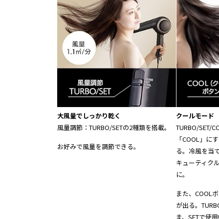
大風量でしっかり乾く
クールモード
風量調節：TURBO/SETの2種類を搭載。
TURBO/SE
「COOL」に
お好みで風量を調節できる。
る。冷風を当
キューティク
に。
また、COOL
が出る。TUR
ま、SETで使