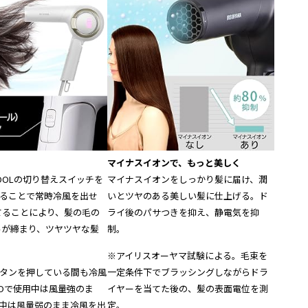
マイナスイオンで、もっと美しく
T/COOLの切り替えスイッチを
マイナスイオンをしっかり髪に届け、潤
することで常時冷風を出せ
いとツヤのある美しい髪に仕上げる。ド
てることにより、髪の毛の
ライ後のパサつきを抑え、静電気を抑
ルが締まり、ツヤツヤな髪
制。
※アイリスオーヤマ試験による。毛束を
ボタンを押している間も冷風
一定条件下でブラッシングしながらドラ
BOで使用中は風量強のま
イヤーを当てた後の、髪の表面電位を測
用中は風量弱のまま冷風を出
定。