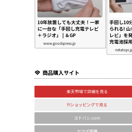
10年放置しても大丈夫！一家
手回し10
に一台な「手回し充電テレビ
られる! 
＋ラジオ」 | ＆GP
レビ」を
充電池採用で
www.goodspress.jp
netatopi.j
商品購入サイト
楽天市場で詳細を見る
Y!ショッピングで見る
ヨドバシ.com
ヤマダ電機