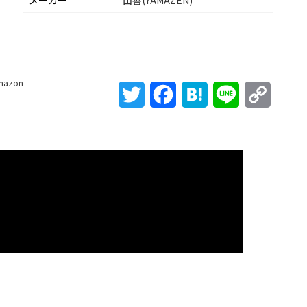
メーカー
山善(YAMAZEN)
mazon
Twitter
Facebook
Hatena
Line
Copy
Link