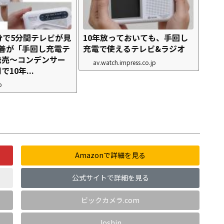
分で5分間テレビが見
10年放っておいても、手回し
山善が「手回し充電テ
充電で使えるテレビ&ラジオ
発売～コンデンサー
av.watch.impress.co.jp
10年...
p
Amazonで詳細を見る
公式サイトで詳細を見る
ビックカメラ.com
Joshin