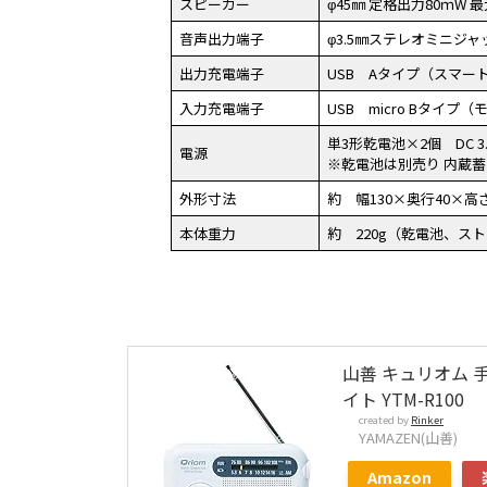
スピーカー
φ45㎜ 定格出力80ｍW 
音声出力端子
φ3.5㎜ステレオミニジ
出力充電端子
USB Aタイプ（スマー
入力充電端子
USB micro Bタイ
単3形乾電池×2個 DC 3
電源
※乾電池は別売り 内蔵蓄電器 
外形寸法
約 幅130×奥行40×高さ
本体重力
約 220g（乾電池、ス
山善 キュリオム 手
イト YTM-R100
created by
Rinker
YAMAZEN(山善)
Amazon