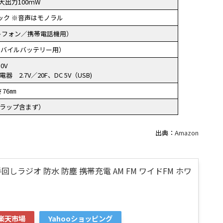
最大出力100ｍW
ャック ※音声はモノラル
トフォン／携帯電話機用）
プ（モバイルバッテリー用）
.0V
2.7V／20F、DC 5V（USB)
76㎜
トラップ含まず）
出典：
Amazon
回しラジオ 防水 防塵 携帯充電 AM FM ワイドFM ホワ
楽天市場
Yahooショッピング