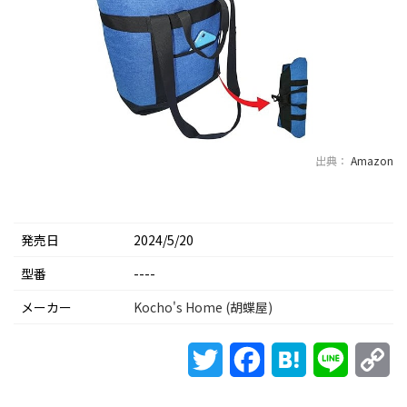
出典：
Amazon
発売日
2024/5/20
型番
----
メーカー
Kocho's Home (胡蝶屋)
Twitter
Facebook
Hatena
Line
Co
Li