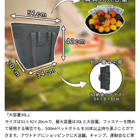
『大容量30L』
サイズは51×42×20cmで、最大容量は30Lと大容量。ファスナーを閉め
て使用する場合でも、500mlペットボトルを30本以上持ち運ぶことがで
きます。アウトドアにショッピングに大活躍。キャンプ、運動会など家