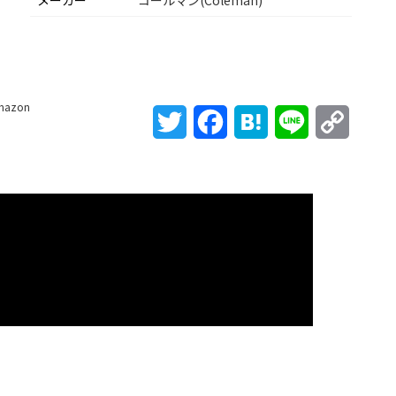
メーカー
コールマン(Coleman)
mazon
Twitter
Facebook
Hatena
Line
Copy
Link