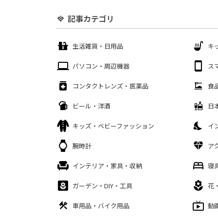
記事カテゴリ
生活雑貨・日用品
キ
パソコン・周辺機器
ス
コンタクトレンズ・医薬品
食
ビール・洋酒
日
キッズ・ベビーファッション
イ
腕時計
ア
インテリア・家具・収納
寝
ガーデン・DIY・工具
花
車用品・バイク用品
動