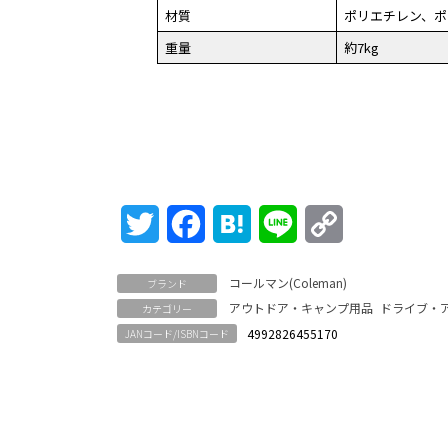
材質
ポリエチレン、ポ
重量
約7kg
Twitter
Facebook
Hatena
Line
Copy
Link
コールマン(Coleman)
ブランド
アウトドア・キャンプ用品
ドライブ・
カテゴリー
4992826455170
JANコード/ISBNコード