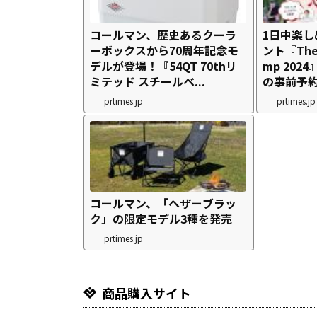
コールマン、歴史あるクーラ
1日中楽
ーボックスから70周年記念モ
ント『The 
デルが登場！『54QT 70thリ
mp 20
ミテッド スチールベ...
の事前予約
prtimes.jp
prtimes.jp
コールマン、「ヘザーブラッ
ク」の限定モデル3種を発売
prtimes.jp
商品購入サイト