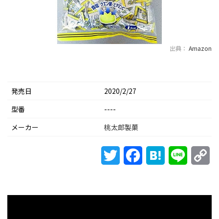
出典：
Amazon
発売日
2020/2/27
型番
----
メーカー
桃太郎製菓
Twitter
Facebook
Hatena
Line
Co
Li