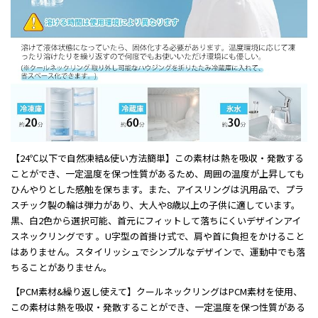
【24℃以下で自然凍結&使い方法簡単】この素材は熱を吸収・発散する
ことができ、一定温度を保つ性質があるため、周囲の温度が上昇しても
ひんやりとした感触を保ちます。また、アイスリングは汎用品で、プラ
スチック製の輪は弾力があり、大人や8歳以上の子供に適しています。
黒、白2色から選択可能、首元にフィットして落ちにくいデザインアイ
スネックリングです 。U字型の首掛け式で、肩や首に負担をかけること
はありません。スタイリッシュでシンプルなデザインで、運動中でも落
ちることがありません。
【PCM素材&繰り返し使えて】クールネックリングはPCM素材を使用、
この素材は熱を吸収・発散することができ、一定温度を保つ性質がある