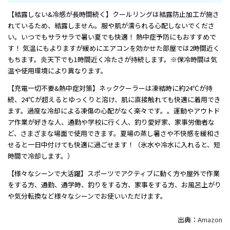
【結露しない&冷感が長時間続く】クールリングは結露防止加工が施さ
れているため、結露しません。服や肌が濡られる心配しないでくださ
い。いつでもサラサラで暑い夏でも快適！ 熱中症予防にもおすすめで
す！ 気温にもよりますが緩めにエアコンを効かせた部屋では2時間近く
もちます。炎天下でも1時間近く冷たさが持続します。※保冷時間は気
温や使用環境により異なります。
【充電一切不要&熱中症対策】ネッククーラーは凍結時に約24℃が持
続、24℃が超えるとゆっくりと溶け、肌に直接触れても快適に着用でき
ます。過度な冷却による凍傷の心配がなく楽々です。。運動やアウトド
ア作業が好きな人、通勤や学校に行く人、釣り愛好家、家事労働者な
ど、さまざまな場面で使用できます。夏場の蒸し暑さや不快感を緩和さ
せると一日中付けても快適に過ごせます！（氷水や冷水に入れると、短
時間で冷却します。）
【様々なシーンで大活躍】スポーツでアクティブに動く方や屋外で作業
をする方、通勤、通学時、釣りをする方、家事をする方、お風呂上がり
や気分転換など様々なシーンでお使いいただけます。
出典：
Amazon