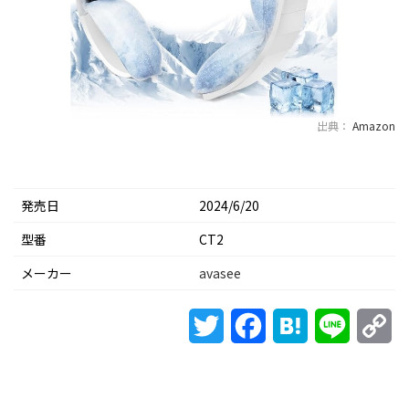
出典：
Amazon
発売日
2024/6/20
型番
CT2
メーカー
‎avasee
Twitter
Facebook
Hatena
Line
Co
Li