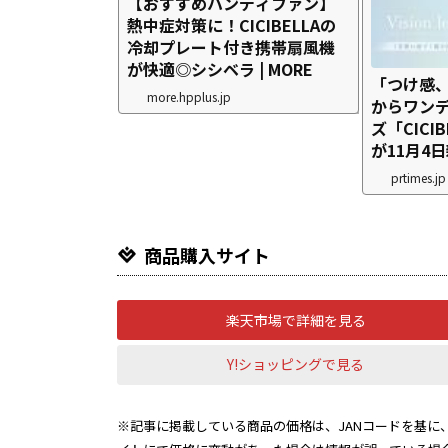
【おすすめハンディファン】
熱中症対策に！CICIBELLAの
冷却プレート付き携帯扇風機
が快適◎シシベラ | MORE
「つけ感、ゼ
more.hpplus.jp
からワン
ズ「CICIBE
が11月4
prtimes.jp
商品購入サイト
楽天市場で詳細を見る
Y!ショッピングで見る
※記事に掲載している商品の価格は、JANコードを基に、