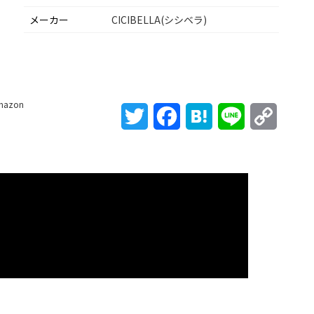
メーカー
CICIBELLA(シシベラ)
mazon
Twitter
Facebook
Hatena
Line
Copy
Link