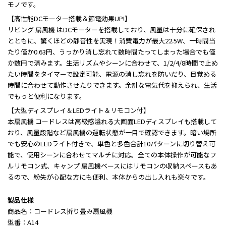
モノです。
【高性能DCモーター搭載＆節電効果UP!】
リビング 扇風機 はDCモーターを搭載しており、風量は十分に確保され
とともに、驚くほどの静音性を実現！消費電力が最大22.5W、一時間当
たり僅か0.63円、うっかり消し忘れて数時間たってしまった場合でも僅
か数円で済みます。生活リズムやシーンに合わせて、1/2/4/8時間で止め
たい時間をタイマーで設定可能、電源の消し忘れを防いだり、目覚める
時間に合わせて動作させたりできます。余計な電気代を抑えられ、生活
でもっと便利になります。
【大型ディスプレイ＆LEDライト＆リモコン付】
本扇風機 コードレスは高級感溢れる大画面LEDディスプレイも搭載して
おり、風量段階など扇風機の運転状態が一目で確認できます。暗い場所
でも安心のLEDライト付きで、単色と多色合計10パターンに切り替え可
能で、使用シーンに合わせてマルチに対応。全ての本体操作が可能なフ
ルリモコン式、キャンプ 扇風機ベースにはリモコンの収納スペースもあ
るので、紛失が心配な方にも便利、本体からの出し入れも楽々です。
製品仕様
商品名：コードレス折り畳み扇風機
型番：A14