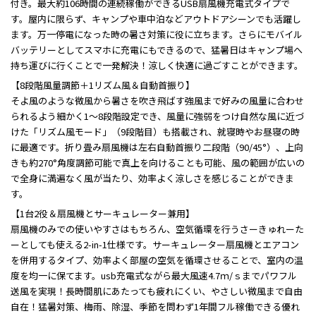
付き。最大約106時間の連続稼働ができるUSB扇風機充電式タイプで
す。屋内に限らず、キャンプや車中泊などアウトドアシーンでも活躍し
ます。万一停電になった時の暑さ対策に役に立ちます。さらにモバイル
バッテリーとしてスマホに充電にもできるので、猛暑日はキャンプ場へ
持ち運びに行くことで一発解決！涼しく快適に過ごすことができます。
【8段階風量調節＋1リズム風＆自動首振り】
そよ風のような微風から暑さを吹き飛ばす強風まで好みの風量に合わせ
られるよう細かく1～8段階設定でき、風量に強弱をつけ自然な風に近づ
けた「リズム風モード」（9段階目）も搭載され、就寝時やお昼寝の時
に最適です。折り畳み扇風機は左右自動首振り二段階（90/45°）、上向
きも約270°角度調節可能で真上を向けることも可能、風の範囲が広いの
で全身に満遍なく風が当たり、効率よく涼しさを感じることができま
す。
【1台2役＆扇風機とサーキュレーター兼用】
扇風機のみでの使いやすさはもちろん、空気循環を行うさーきゅれーた
ーとしても使える2-in-1仕様です。サーキュレーター扇風機とエアコン
を併用するタイプ、効率よく部屋の空気を循環させることで、室内の温
度を均一に保てます。usb充電式ながら最大風速4.7ｍ/ｓまでパワフル
送風を実現！長時間肌にあたっても疲れにくい、やさしい微風まで自由
自在！猛暑対策、梅雨、除湿、季節を問わず1年間フル稼働できる優れ