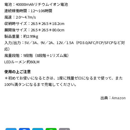
電池：40000ｍAhリチウムイオン電池
連続稼働時間：12～106時間
風速：2.0～4.7m/s
収納時サイズ：26.5＊26.5＊18.2cm
展開後サイズ：26.5＊26.5＊80.0cm
製品重量：約2.99kg
入力/出力：5V／3A、9V／2A、12V／1.5A（PD3.0/AFC/FCP/SFCPなど対
応）
風量段階：9段階（8段階＋1リズム風）
LEDルーメン:約60LM
使用の上ご注意
＊初めてお使いになるときは、1度に残量ゼロになるまで使って、また
100％満タンになるまで充電してください。
出典：
Amazon