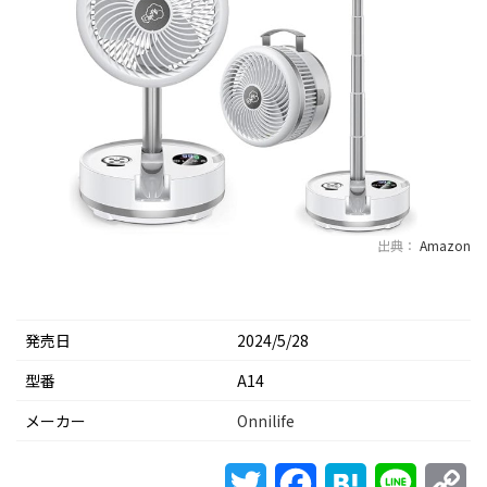
出典：
Amazon
発売日
2024/5/28
型番
‎A14
メーカー
Onnilife
Twitter
Facebook
Hatena
Line
Co