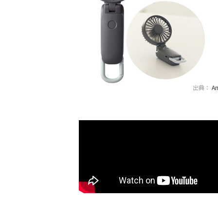
出典：
A