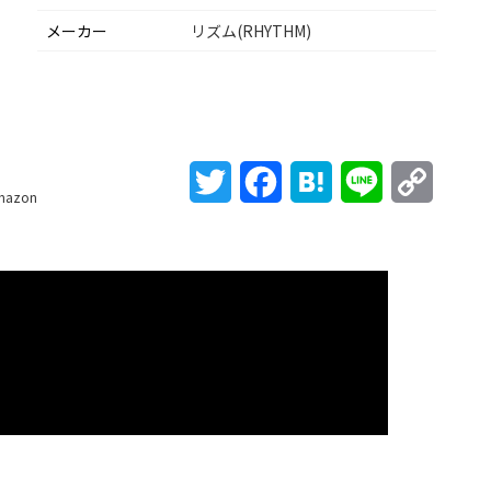
メーカー
リズム(RHYTHM)
Twitter
Facebook
Hatena
Line
Copy
mazon
Link