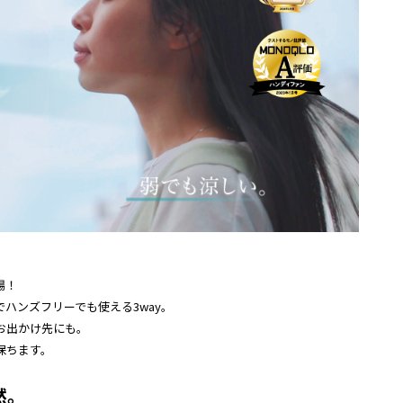
場！
ハンズフリーでも使える3way。
お出かけ先にも。
保ちます。
然。