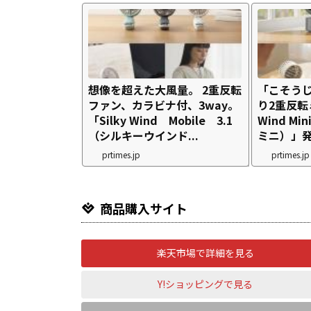
想像を超えた大風量。 2重反転
「こそう
ファン、カラビナ付、3way。
り2重反転
「Silky Wind Mobile 3.1
Wind M
（シルキーウインド...
ミニ）」
prtimes.jp
prtimes.jp
商品購入サイト
楽天市場で詳細を見る
Y!ショッピングで見る