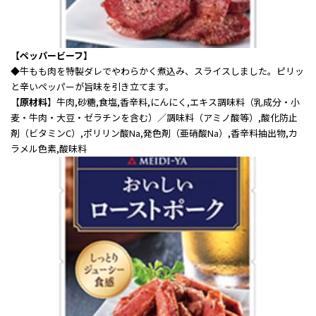
【ペッパービーフ】
◆
牛もも肉を特製ダレでやわらかく煮込み、スライスしました。ピリッ
と辛いペッパーが旨味を引き立てます。
【
原材料
】牛肉,砂糖,食塩,香辛料,にんにく,エキス調味料（乳成分・小
麦・牛肉・大豆・ゼラチンを含む）／調味料（アミノ酸等）,酸化防止
剤（ビタミンC）,ポリリン酸Na,発色剤（亜硝酸Na）,香辛料抽出物,カ
ラメル色素,酸味料