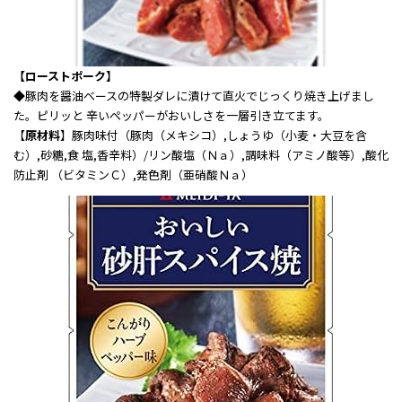
【ローストポーク】
◆
豚肉を醤油ベースの特製ダレに漬けて直火でじっくり焼き上げまし
た。ピリッと 辛いペッパーがおいしさを一層引き立てます。
【
原材料
】豚肉味付（豚肉（メキシコ）,しょうゆ（小麦・大豆を含
む）,砂糖,食 塩,香辛料）/リン酸塩（Ｎａ）,調味料（アミノ酸等）,酸化
防止剤 （ビタミンＣ）,発色剤（亜硝酸Ｎａ）