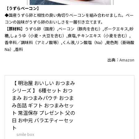
【うずらベーコン】
◆
国産うずら卵と相性の良い角切りベーコンを組み合わせました。ベー
コンの旨味がうずら卵のおいしさを一層引き立てます。
【
原材料
】うずら卵（国産）,ベーコン（豚肉を含む）,ポークエキス,砂
糖,しょうゆ（小麦・大豆を含む）,食塩,チキンエキス（小麦を含む）,
香辛料／調味料（アミノ酸等）,くん液,リン酸塩（Na）,発色剤（亜硝酸
Na）,香料
出典：
Amazon
【 明治屋 おいしい おつまみ
シリーズ 】 6種セット おつ
まみ おつまみパウチ おつま
み缶詰 ギフト おつまみセッ
ト 常温保存 プレゼント 父の
日 お中元 バラエティーセッ
ト
smile box