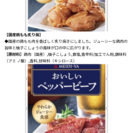
【国産鶏もも炙り焼】
◆
国産の鶏もも肉を香ばしく炙り焼きにしました。ジューシーな鶏肉の
旨味と柚子こしょうの風味が口の中に広がります。
【
原材料
】鶏肉（国産）,柚子こしょう,食塩,香辛料/加工でん粉,調味料
（アミ ノ酸）,香料,甘味料（キシロース）