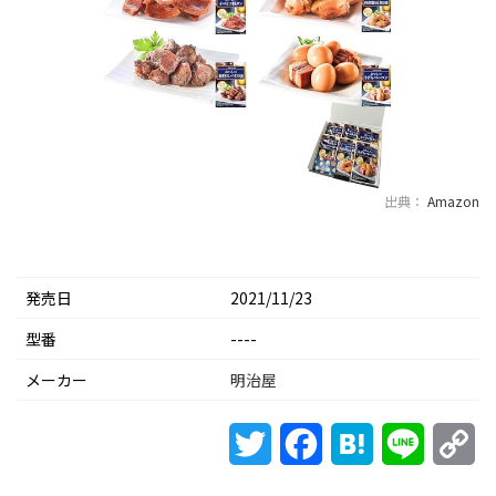
出典：
Amazon
発売日
2021/11/23
型番
----
メーカー
明治屋
Twitter
Facebook
Hatena
Line
Co
Li