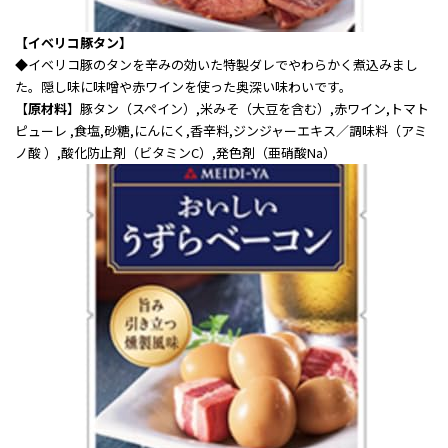
【イベリコ豚タン】
◆
イベリコ豚のタンを辛みの効いた特製ダレでやわらかく煮込みまし
た。隠し味に味噌や赤ワインを使った奥深い味わいです。
【
原材料
】豚タン（スペイン）,米みそ（大豆を含む）,赤ワイン,トマト
ピューレ ,食塩,砂糖,にんにく,香辛料,ジンジャーエキス／調味料（アミ
ノ酸 ）,酸化防止剤（ビタミンC）,発色剤（亜硝酸Na）