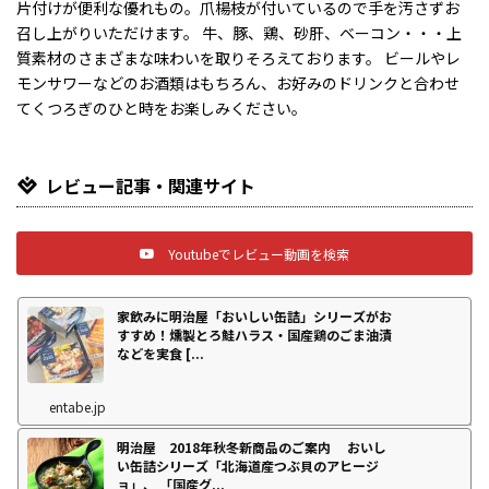
片付けが便利な優れもの。爪楊枝が付いているので手を汚さずお
召し上がりいただけます。 牛、豚、鶏、砂肝、ベーコン・・・上
質素材のさまざまな味わいを取りそろえております。 ビールやレ
モンサワーなどのお酒類はもちろん、お好みのドリンクと合わせ
てくつろぎのひと時をお楽しみください。
レビュー記事・関連サイト
Youtubeでレビュー動画を検索
家飲みに明治屋「おいしい缶詰」シリーズがお
すすめ！燻製とろ鮭ハラス・国産鶏のごま油漬
などを実食 [...
entabe.jp
明治屋 2018年秋冬新商品のご案内 おいし
い缶詰シリーズ「北海道産つぶ貝のアヒージ
ョ」、 「国産グ...