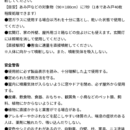
射してください。
【目安】あみ戸などの対象物（90×180cm）に7秒（1本であみ戸40枚
程度処理できます）
●窓ガラスに使用する場合は汚れを十分に落とし、乾いた状態で使用し
てください。
●玄関灯、家の外壁、屋外用ゴミ箱などの虫よけにも使えます。玄関灯
には照明を消して使用してください。
【直接駆除】●害虫に適量を直接噴射してください。
※人体に向かって噴射しない。また、噴射気体を吸入しない。
安全警告
●使用前に必ず製品表示を読み、十分理解した上で使用する。
●定められた使用方法を守る。
●室内に噴霧気体が入らないように窓やドアを閉め、必ず屋外から使用
する。
●皮膚、飲食物、食器、おもちゃ、観賞魚・小鳥などのペット類、飼
料、植物にかからないようにする。
●植物に直接かかると薬害がでる場合がある。
●アレルギーやかぶれなどを起こしやすい体質の人、喘息の症状のある
人は、薬剤に触れたり、吸い込んだりしない。
●変色やシミのおそれがあるので、自動車、白壁、柱、家具、ニス塗装