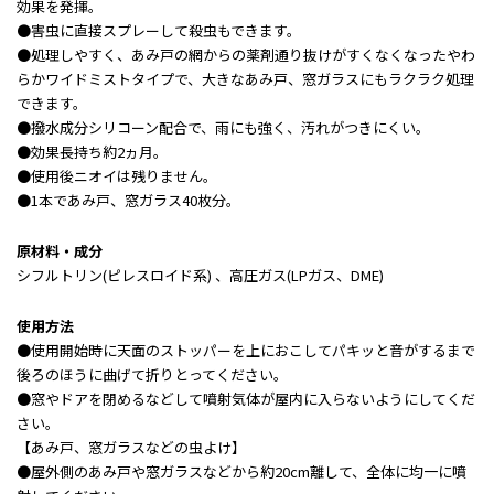
効果を発揮。
●害虫に直接スプレーして殺虫もできます。
●処理しやすく、あみ戸の網からの薬剤通り抜けがすくなくなったやわ
らかワイドミストタイプで、大きなあみ戸、窓ガラスにもラクラク処理
できます。
●撥水成分シリコーン配合で、雨にも強く、汚れがつきにくい。
●効果長持ち約2ヵ月。
●使用後ニオイは残りません。
●1本であみ戸、窓ガラス40枚分。
原材料・成分
シフルトリン(ピレスロイド系) 、高圧ガス(LPガス、DME)
使用方法
●使用開始時に天面のストッパーを上におこしてパキッと音がするまで
後ろのほうに曲げて折りとってください。
●窓やドアを閉めるなどして噴射気体が屋内に入らないようにしてくだ
さい。
【あみ戸、窓ガラスなどの虫よけ】
●屋外側のあみ戸や窓ガラスなどから約20cm離して、全体に均一に噴