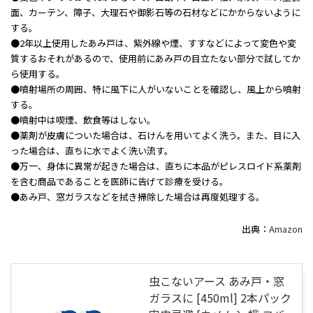
面、カーテン、障子、大理石や御影石等の石材などにかからないように
する。
●2年以上使用したあみ戸は、紫外線や煙、すすなどによって変色や変
質するおそれがあるので、使用前にあみ戸の目立たない部分で試してか
ら使用する。
●噴射場所の周囲、特に風下に人がいないことを確認し、風上から噴射
する。
●噴射中は喫煙、飲食等はしない。
●薬剤が皮膚についた場合は、石けんを用いてよく洗う。また、目に入
った場合は、直ちに水でよく洗い流す。
●万一、身体に異常が起きた場合は、直ちに本品がピレスロイド系薬剤
を含む商品であることを医師に告げて診療を受ける。
●あみ戸、窓ガラスなどを拭き掃除した場合は再度処理する。
出典：
Amazon
虫こないアース あみ戸・窓
ガラスに [450ml] 2本パック