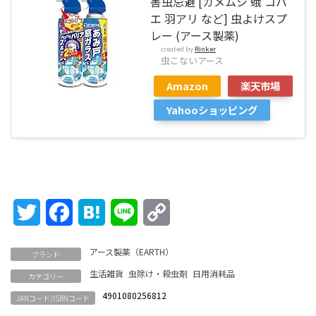
害虫忌避 [カメムシ 蛾 コバ
エ 羽アリ など] 虫よけスプ
レー (アース製薬)
created by
Rinker
虫こないアース
Amazon
楽天市場
Yahooショッピング
Twitter
Facebook
Hatena
Line
Copy
Link
アース製薬（EARTH）
ブランド
生活雑貨
虫除け・殺虫剤
日用消耗品
カテゴリー
4901080256812
JANコード/ISBNコード