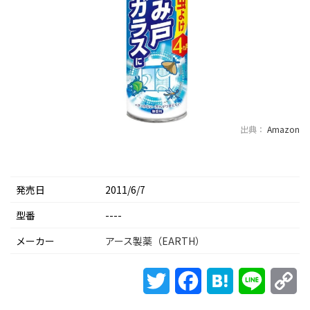
出典：
Amazon
発売日
2011/6/7
型番
----
メーカー
アース製薬（EARTH）
Twitter
Facebook
Hatena
Line
Co
Li