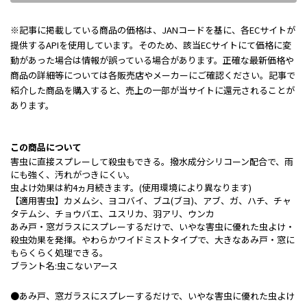
※記事に掲載している商品の価格は、JANコードを基に、各ECサイトが
提供するAPIを使用しています。そのため、該当ECサイトにて価格に変
動があった場合は情報が誤っている場合があります。正確な最新価格や
商品の詳細等については各販売店やメーカーにご確認ください。記事で
紹介した商品を購入すると、売上の一部が当サイトに還元されることが
あります。
この商品について
害虫に直接スプレーして殺虫もできる。撥水成分シリコーン配合で、雨
にも強く、汚れがつきにくい。
虫よけ効果は約4ヵ月続きます。(使用環境により異なります)
【適用害虫】カメムシ、ヨコバイ、ブユ(ブヨ)、アブ、ガ、ハチ、チャ
タテムシ、チョウバエ、ユスリカ、羽アリ、ウンカ
あみ戸・窓ガラスにスプレーするだけで、いやな害虫に優れた虫よけ・
殺虫効果を発揮。やわらかワイドミストタイプで、大きなあみ戸・窓に
もらくらく処理できる。
ブラント名:虫こないアース
●あみ戸、窓ガラスにスプレーするだけで、いやな害虫に優れた虫よけ