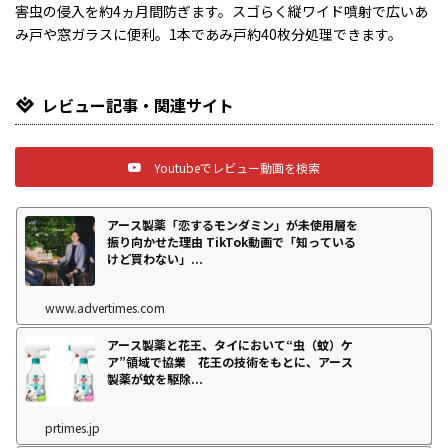
害虫の侵入を約4ヵ月間防ぎます。スゴらく縦ワイド噴射で広いあ
み戸や窓ガラスに便利。1本であみ戸約40枚分処理できます。
レビュー記事・関連サイト
Youtubeでレビュー動画を検索
アース製薬「恋するモンダミン」が未使用層を
振り向かせた理由 TikTok動画で「知っている
けど買わない」...
www.advertimes.com
アース製薬と花王、タイにおいて“虫（蚊）ケ
ア”領域で協業 花王の技術をもとに、アース
製薬が蚊を駆除...
prtimes.jp