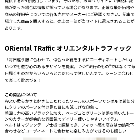
提供するAPIを使用しています。そのため、該当ECサイトにて価格に変
動があった場合は情報が誤っている場合があります。正確な最新価格や
商品の詳細等については各販売店やメーカーにご確認ください。記事で
紹介した商品を購入すると、売上の一部が当サイトに還元されることが
あります。
ORiental TRaffic オリエンタルトラフィック
「毎日違う服に合わせて、似合った靴を手頃にコーディネートしたい」
いつでも遊び心のあるデザインを提案。 ただ“流行のもの”ではなくて毎
日履くものだからいろいろとこだわって欲しいんです。シーンに合わせ
て楽しく靴選びを！
この商品について
程よい柔らかさと軽さにこだわったソールのスポーツサンダルは踵部分
にクリアのパーツを付け見た目にも涼しげな印象に
着回し力の高いブラックに加え、ベージュとグリーンは落ち着いたトー
ンのカラーが都会的な雰囲気でデイリー使いしやすいアイテム
ベルトはマジックテープ仕様で調整でき、フィット感の高さは勿論靴下
合わせなどコーディネートに合わせた楽しみ方ができるのも嬉しい