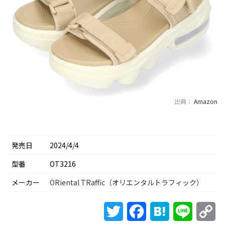
出典：
Amazon
発売日
2024/4/4
型番
OT3216
メーカー
ORiental TRaffic（オリエンタルトラフィック）
Twitter
Facebook
Hatena
Line
Co