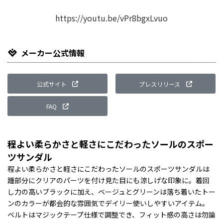
Li
https://youtu.be/vPr8bgxLvuo
メーカー公式情報
公式サイト
プレスリリース
FAQ
程よい柔らかさと軽さにこだわったソールのスポー
ツサンダル
程よい柔らかさと軽さにこだわったソールのスポーツサンダルは
踵部分にクリアのパーツを付け見た目にも涼しげな印象に。着回
し力の高いブラックに加え、ベージュとグリーンは落ち着いたトー
ンのカラーが都会的な雰囲気でデイリー使いしやすいアイテム。
ベルトはマジックテープ仕様で調整でき、フィット感の高さは勿論