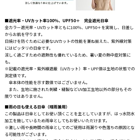
■遮光率・UVカット率100％、UPF50＋ 完全遮光日傘
全カラー遮光率・UVカット率ともに100％、UPF50＋を実現し、日差し
からお肌を守ります。
日焼けを防ぐために必要なUVカットの性能を兼ね揃えた、紫外線対策
にはピッタリの日傘です。
涼しく過ごすための遮熱性も優れているため、暑い夏の熱中症対策に
も。
※記載の遮光率・紫外線遮蔽（UVカット）率・UPF値は生地の状態での
測定値です。
傘本体の性能を示す数値ではございません。
また、生地に施された刺繍・縫製などUV加工生地以外の部分もその
限りではありません。
■雨の日も使える日傘（晴雨兼用）
この製品は日傘としてお使い頂くことを主としていますが、はっ水防水
加工を施しているため雨傘としてもお使いいただけます。
※激しい雨や長時間の雨傘としてのご使用は雨漏りや色落ちの原因とな
る可能性がございます。