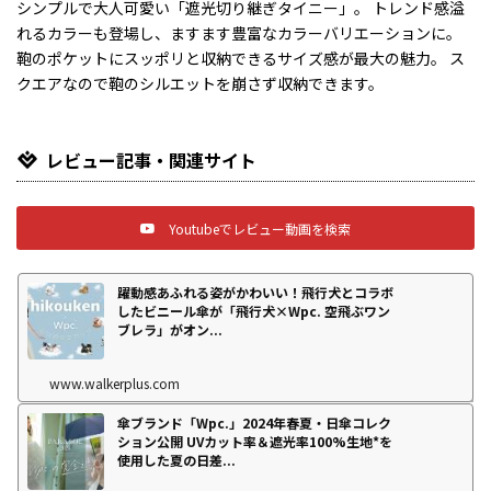
シンプルで大人可愛い「遮光切り継ぎタイニー」。 トレンド感溢
れるカラーも登場し、ますます豊富なカラーバリエーションに。
鞄のポケットにスッポリと収納できるサイズ感が最大の魅力。 ス
クエアなので鞄のシルエットを崩さず収納できます。
レビュー記事・関連サイト
Youtubeでレビュー動画を検索
躍動感あふれる姿がかわいい！飛行犬とコラボ
したビニール傘が「飛行犬×Wpc. 空飛ぶワン
ブレラ」がオン...
www.walkerplus.com
傘ブランド「Wpc.」2024年春夏・日傘コレク
ション公開 UVカット率＆遮光率100%生地*を
使用した夏の日差...