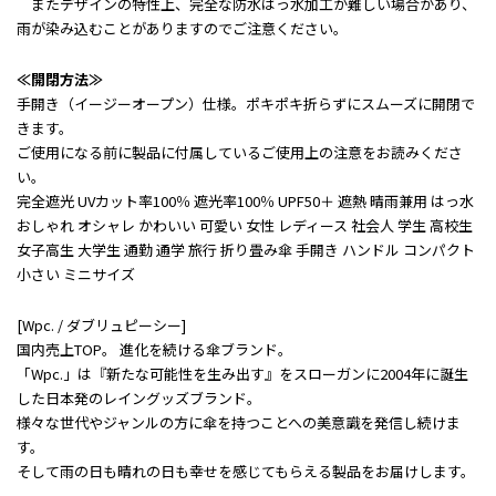
またデザインの特性上、完全な防水はっ水加工が難しい場合があり、
雨が染み込むことがありますのでご注意ください。
≪開閉方法≫
手開き（イージーオープン）仕様。ポキポキ折らずにスムーズに開閉で
きます。
ご使用になる前に製品に付属しているご使用上の注意をお読みくださ
い。
完全遮光 UVカット率100％ 遮光率100％ UPF50＋ 遮熱 晴雨兼用 はっ水
おしゃれ オシャレ かわいい 可愛い 女性 レディース 社会人 学生 高校生
女子高生 大学生 通勤 通学 旅行 折り畳み傘 手開き ハンドル コンパクト
小さい ミニサイズ
[Wpc. / ダブリュピーシー]
国内売上TOP。 進化を続ける傘ブランド。
「Wpc.」は『新たな可能性を生み出す』をスローガンに2004年に誕生
した日本発のレイングッズブランド。
様々な世代やジャンルの方に傘を持つことへの美意識を発信し続けま
す。
そして雨の日も晴れの日も幸せを感じてもらえる製品をお届けします。