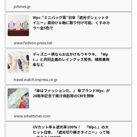
prtimes.jp
Wpc.“ミニバッグ風”日傘「遮光ポシェットタ
イニー」肩掛け＆鞄に取り付け可能、くすみカ
ラー全5色で
www.fashion-press.net
ディズニー柄ならお出かけもウキウキ。「Wp
c.」と共同企画のレイングッズ発売。晴雨兼用
傘など
travel.watch.impress.co.jp
「傘はファッションだ。」 傘ブランドWpc. が
20周年記念で南沙良起用のCMを放映
www.advertimes.com
UVカット率＆遮光率100%！ 『Wpc.』の大
ヒット日傘、「遮光切り継ぎタイニー」って知