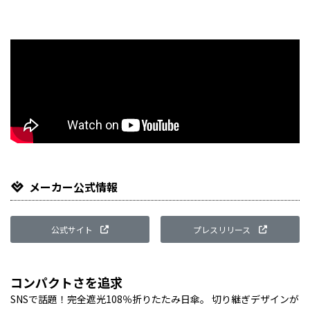
Li
メーカー公式情報
公式サイト
プレスリリース
コンパクトさを追求
SNSで話題！完全遮光108％折りたたみ日傘。 切り継ぎデザインが