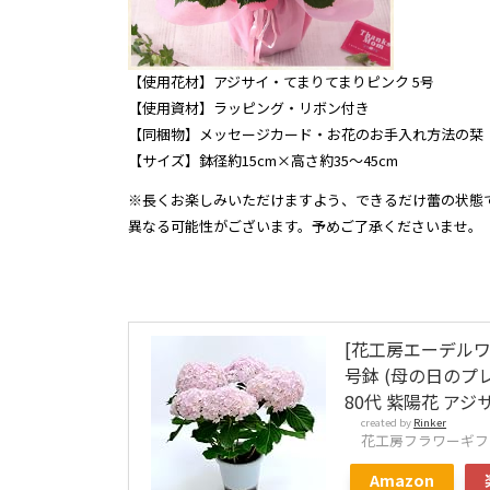
【使用花材】アジサイ・てまりてまりピンク 5号
【使用資材】ラッピング・リボン付き
【同梱物】メッセージカード・お花のお手入れ方法の栞
【サイズ】鉢径約15cm×高さ約35～45cm
※長くお楽しみいただけますよう、できるだけ蕾の状態
異なる可能性がございます。予めご了承くださいませ。
[花工房エーデルワ
号鉢 (母の日のプレ
80代 紫陽花 アジ
created by
Rinker
花工房フラワーギフ
Amazon