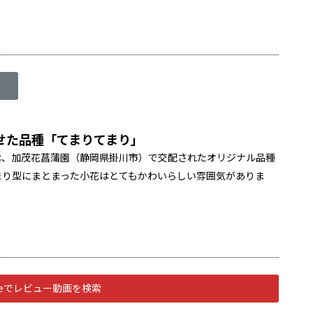
せた品種「てまりてまり」
は、加茂花菖蒲園（静岡県掛川市）で交配されたオリジナル品種
まり型にまとまった小花はとてもかわいらしい雰囲気がありま
ubeでレビュー動画を検索