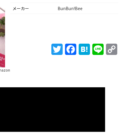
メーカー
BunBun!Bee
Twitter
Facebook
Hatena
Line
Copy
Link
mazon