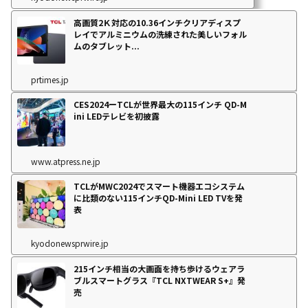
高画質2Ｋ対応の10.36インチクリアディスプ
レイでアルミニウムの洗練された美しいフォル
ムのタブレット...
prtimes.jp
CES2024ーTCLが世界最大の115インチ QD-M
ini LEDテレビを初披露
www.atpress.ne.jp
TCLがMWC2024でスマート機器エコシステム
に比類のない115インチQD-Mini LED TVを発
表
kyodonewsprwire.jp
215インチ相当の大画面を持ち歩けるウェアラ
ブルスマートグラス『TCL NXTWEAR S+』発
売