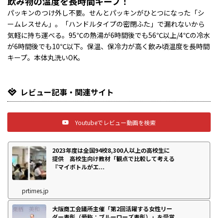
飲み物の温度を長時間キープ！
パッキンのつけ外し不要。せんとパッキンがひとつになった「シ
ームレスせん」。「ハンドルタイプの密閉ふた」で漏れないから
気軽に持ち運べる。95℃の熱湯が6時間後でも56℃以上/4℃の冷水
が6時間後でも10℃以下。保温、保冷力が高く飲み頃温度を長時間
キープ。本体丸洗いOK。
レビュー記事・関連サイト
Youtubeでレビュー動画を検索
2023年度は全国94校8,300人以上の高校生に
提供 高校生向け教材「観点で比較して考える
『マイボトルがエ...
prtimes.jp
大阪商工会議所主催「第2回活躍する女性リー
ダー表彰（愛称：ブルーローズ表彰）」を受賞