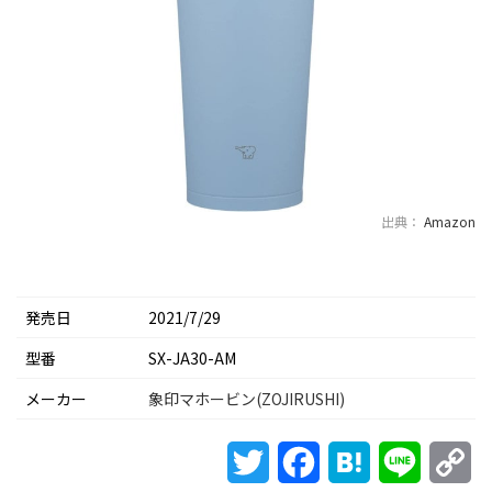
出典：
Amazon
発売日
2021/7/29
型番
SX-JA30-AM
メーカー
象印マホービン(ZOJIRUSHI)
Twitter
Facebook
Hatena
Line
Co