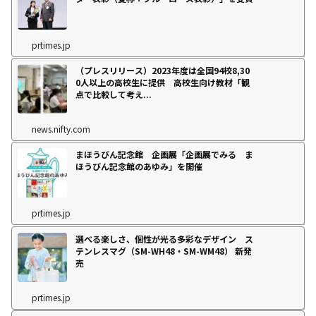
prtimes.jp
（プレスリリース）2023年度は全国94校8,30
0人以上の高校生に提供 高校生向け教材「観
点で比較して考え...
news.nifty.com
まほうびん記念館 企画展「企画展でみる ま
ほうびん記念館のあゆみ」を開催
prtimes.jp
選べる楽しさ、個性が光る多彩なデザイン ス
テンレスマグ（SM-WH48・SM-WM48） 新発
売
prtimes.jp