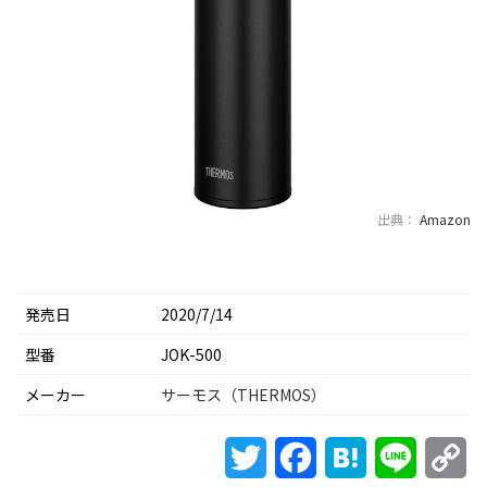
出典：
Amazon
発売日
2020/7/14
型番
JOK-500
メーカー
サーモス（THERMOS）
Twitter
Facebook
Hatena
Line
Co