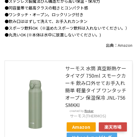
●ステンレス製魔法びん構造だから高い保温・保冷力
●同容量帯で最高クラスの軽さとコンパクト感
●ワンタッチ・オープン。ロックリング付き
●飲み口ははずして洗えて、お手入れカンタン
●スポーツ飲料OK（※温めたスポーツ飲料は入れないでください。）
●丸洗いOK (※本体は水中に放置しないでください。)
出典：
Amazon
サーモス 水筒 真空断熱ケー
タイマグ 750ml スモークカ
ーキ 飲み口外せてお手入れ
簡単 軽量タイプ ワンタッチ
オープン 保温保冷 JNL-756
SMKKI
created by
Rinker
サーモス(THERMOS)
Amazon
楽天市場