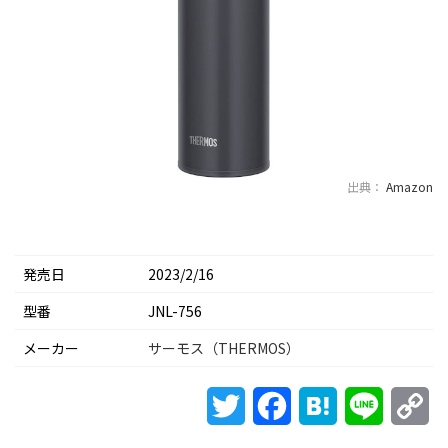
出典：
Amazon
発売日
2023/2/16
型番
JNL-756
メーカー
サーモス（THERMOS）
Twitter
Facebook
Hatena
Line
Co
Li