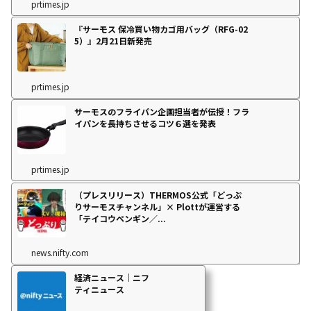
prtimes.jp
『サーモス 保冷買い物カゴ用バッグ（RFG-02
5）』2月21日新発売
prtimes.jp
サーモスのフライパン企画担当者が伝授！フラ
イパンを長持ちさせるコツ６選を発表
prtimes.jp
（プレスリリース）THERMOS公式「どっぷ
りサーモスチャンネル」× Plottが運営する
「テイコウペンギン／...
news.nifty.com
経済ニュース｜ニフ
ティニュース