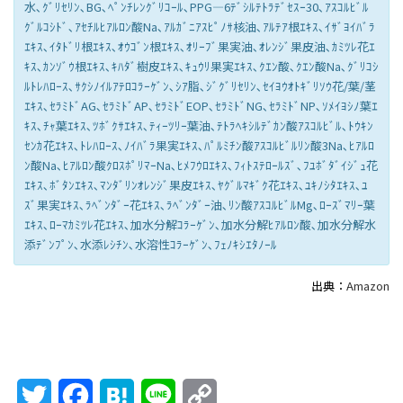
水､ｸﾞﾘｾﾘﾝ､BG､ﾍﾟﾝﾁﾚﾝｸﾞﾘｺｰﾙ､PPG―6ﾃﾞｼﾙﾃﾄﾗﾃﾞｾｽｰ30､ｱｽｺﾙﾋﾞﾙ
ｸﾞﾙｺｼﾄﾞ､ｱｾﾁﾙﾋｱﾙﾛﾝ酸Na､ｱﾙｶﾞﾆｱｽﾋﾟﾉｻ核油､ｱﾙﾃｱ根ｴｷｽ､ｲｻﾞﾖｲﾊﾞﾗ
ｴｷｽ､ｲﾀﾄﾞﾘ根ｴｷｽ､ｵｳｺﾞﾝ根ｴｷｽ､ｵﾘｰﾌﾞ果実油､ｵﾚﾝｼﾞ果皮油､ｶﾐﾂﾚ花ｴ
ｷｽ､ｶﾝｿﾞｳ根ｴｷｽ､ｷﾊﾀﾞ樹皮ｴｷｽ､ｷｭｳﾘ果実ｴｷｽ､ｸｴﾝ酸､ｸｴﾝ酸Na､ｸﾞﾘｺｼ
ﾙﾄﾚﾊﾛｰｽ､ｻｸｼﾉｲﾙｱﾃﾛｺﾗｰｹﾞﾝ､ｼｱ脂､ｼﾞｸﾞﾘｾﾘﾝ､ｾｲﾖｳｵﾄｷﾞﾘｿｳ花/葉/茎
ｴｷｽ､ｾﾗﾐﾄﾞAG､ｾﾗﾐﾄﾞAP､ｾﾗﾐﾄﾞEOP､ｾﾗﾐﾄﾞNG､ｾﾗﾐﾄﾞNP､ｿﾒｲﾖｼﾉ葉ｴ
ｷｽ､ﾁｬ葉ｴｷｽ､ﾂﾎﾞｸｻｴｷｽ､ﾃｨｰﾂﾘｰ葉油､ﾃﾄﾗﾍｷｼﾙﾃﾞｶﾝ酸ｱｽｺﾙﾋﾞﾙ､ﾄｳｷﾝ
ｾﾝｶ花ｴｷｽ､ﾄﾚﾊﾛｰｽ､ﾉｲﾊﾞﾗ果実ｴｷｽ､ﾊﾟﾙﾐﾁﾝ酸ｱｽｺﾙﾋﾞﾙﾘﾝ酸3Na､ﾋｱﾙﾛ
ﾝ酸Na､ﾋｱﾙﾛﾝ酸ｸﾛｽﾎﾟﾘﾏｰNa､ﾋﾒﾌｳﾛｴｷｽ､ﾌｨﾄｽﾃﾛｰﾙｽﾞ､ﾌﾕﾎﾞﾀﾞｲｼﾞｭ花
ｴｷｽ､ﾎﾞﾀﾝｴｷｽ､ﾏﾝﾀﾞﾘﾝｵﾚﾝｼﾞ果皮ｴｷｽ､ﾔｸﾞﾙﾏｷﾞｸ花ｴｷｽ､ﾕｷﾉｼﾀｴｷｽ､ﾕ
ｽﾞ果実ｴｷｽ､ﾗﾍﾞﾝﾀﾞｰ花ｴｷｽ､ﾗﾍﾞﾝﾀﾞｰ油､ﾘﾝ酸ｱｽｺﾙﾋﾞﾙMg､ﾛｰｽﾞﾏﾘｰ葉
ｴｷｽ､ﾛｰﾏｶﾐﾂﾚ花ｴｷｽ､加水分解ｺﾗｰｹﾞﾝ､加水分解ﾋｱﾙﾛﾝ酸､加水分解水
添ﾃﾞﾝﾌﾟﾝ､水添ﾚｼﾁﾝ､水溶性ｺﾗｰｹﾞﾝ､ﾌｪﾉｷｼｴﾀﾉｰﾙ
出典：
Amazon
Twitter
Facebook
Hatena
Line
Copy