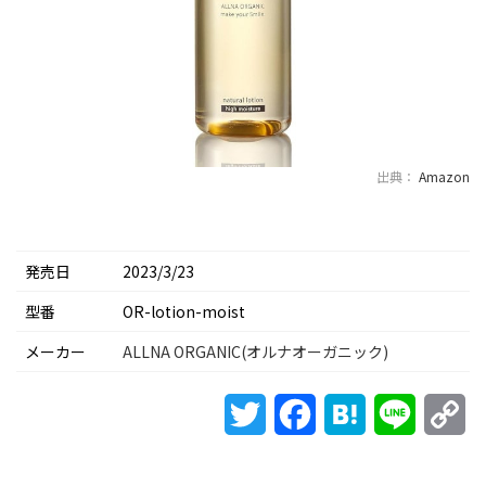
出典：
Amazon
発売日
2023/3/23
型番
OR-lotion-moist
メーカー
ALLNA ORGANIC(オルナオーガニック)
Twitter
Facebook
Hatena
Line
Co
Li