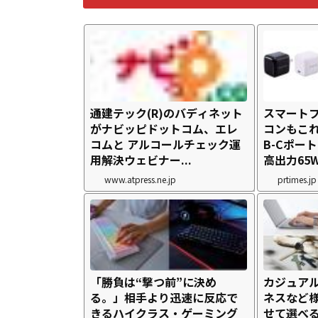
通建テック(R)のバディネット
スマート
がナビッピドットコム、エレ
コンもこれ
コムと アルコールチェック運
B-Cポー
用解決ウェビナー...
高出力65W 
www.atpress.ne.jp
prtimes.jp
「勝負は“撃つ前”に決め
カジュア
る。」相手より迅速に反応で
ネスなど
きるハイクラス・ゲーミング
せて選べる