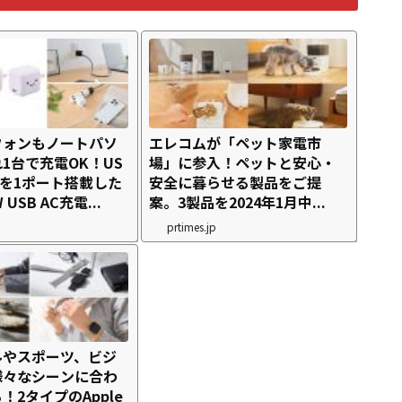
フォンもノートパソ
エレコムが「ペット家電市
1台で充電OK！US
場」に参入！ペットと安心・
トを1ポート搭載した
安全に暮らせる製品をご提
USB AC充電...
案。3製品を2024年1月中...
prtimes.jp
ルやスポーツ、ビジ
様々なシーンに合わ
！2タイプのApple