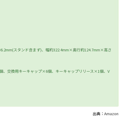
6.2mm(スタンド含まず)、幅約322.4mm×奥行約124.7mm×高さ
×1個、交換用キーキャップ×6個、キーキャップリリース×1個、V
出典：
Amazon