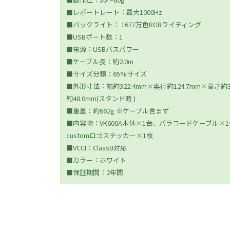
■レポートレート：最大1000Hz
■バックライト： 1677万色RGBライティング
■USBポート数：1
■電源：USBバスパワー
■ケーブル長：約2.0m
■サイズ分類：65%サイズ
■外形寸法：幅約322.4mm×奥行約124.7mm×高さ約3
約48.0mm(スタンド時 )
■重量：約662g ※ケーブル含まず
■内容物：VK600A本体×1台、パラコードケーブル
customロゴステッカー×1枚
■VCCI：ClassB対応
■カラー：ホワイト
■保証期間：2年間