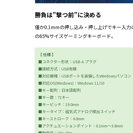
勝負は”撃つ前”に決める
僅か0.1mmの押し込み・押し上げでキー入力
の65%サイズゲーミングキーボード。
【 仕様 】
■コネクター形状：USB-A プラグ
■接続方式：USB有線
■対応機種：USBポートを装備したWindowsパソコン
■対応OS(Windows)：Windows 11/10
■キー配列：日本語配列
■キー数：71キー
■キーピッチ：19.0mm
■キータイプ：磁気式アナログ検出スイッチ
■キーストローク：4.0mm
■アクチュエーションポイント：0.1mm～3.8mm
■動作圧：30～60g