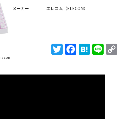
メーカー
エレコム（ELECOM）
Twitter
Facebook
Hatena
Line
Copy
mazon
Link