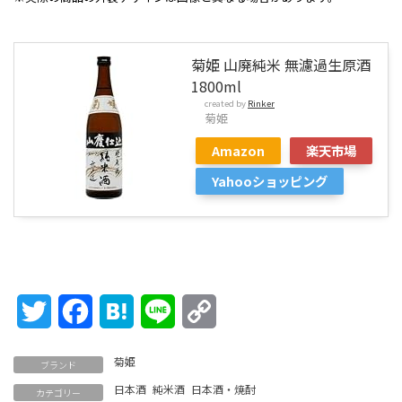
菊姫 山廃純米 無濾過生原酒
1800ml
created by
Rinker
菊姫
Amazon
楽天市場
Yahooショッピング
Twitter
Facebook
Hatena
Line
Copy
Link
菊姫
ブランド
日本酒
純米酒
日本酒・焼酎
カテゴリー