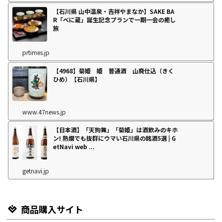
【石川県 山中温泉・吉祥やまなか】SAKE BA
R「べに蔵」誕生記念プランで一期一会の癒し
旅
prtimes.jp
【4968】菊姫 姫 普通酒 山廃仕込（きく
ひめ）【石川県】
www.47news.jp
【日本酒】「天狗舞」「菊姫」は酒飲みのキホ
ン! 熱燗でも抜群にウマい石川県の銘酒5選 | G
etNavi web ...
getnavi.jp
商品購入サイト