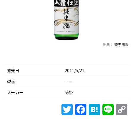
出典：
楽天市場
発売日
2011/5/21
型番
----
メーカー
菊姫
Twitter
Facebook
Hatena
Line
Co
Li