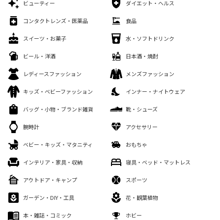
ビューティー
ダイエット・ヘルス
コンタクトレンズ・医薬品
食品
スイーツ・お菓子
水・ソフトドリンク
ビール・洋酒
日本酒・焼酎
レディースファッション
メンズファッション
キッズ・ベビーファッション
インナー・ナイトウェア
バッグ・小物・ブランド雑貨
靴・シューズ
腕時計
アクセサリー
ベビー・キッズ・マタニティ
おもちゃ
インテリア・家具・収納
寝具・ベッド・マットレス
アウトドア・キャンプ
スポーツ
ガーデン・DIY・工具
花・観葉植物
本・雑誌・コミック
ホビー