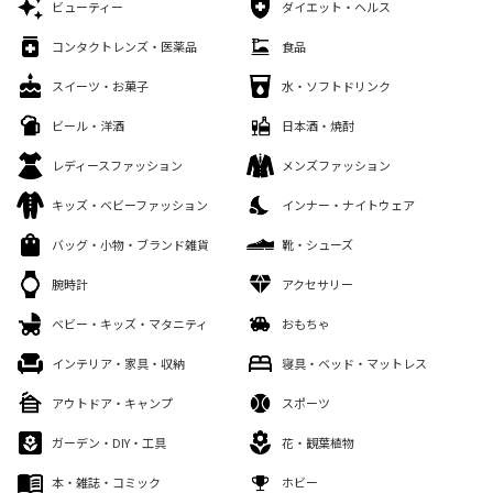
ビューティー
ダイエット・ヘルス
コンタクトレンズ・医薬品
食品
スイーツ・お菓子
水・ソフトドリンク
ビール・洋酒
日本酒・焼酎
レディースファッション
メンズファッション
キッズ・ベビーファッション
インナー・ナイトウェア
バッグ・小物・ブランド雑貨
靴・シューズ
腕時計
アクセサリー
ベビー・キッズ・マタニティ
おもちゃ
インテリア・家具・収納
寝具・ベッド・マットレス
アウトドア・キャンプ
スポーツ
ガーデン・DIY・工具
花・観葉植物
本・雑誌・コミック
ホビー