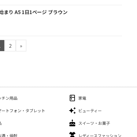
月始まり A5 1日1ページ ブラウン
1
2
»
ッチン用品
家電
マートフォン・タブレット
ビューティー
品
スイーツ・お菓子
本酒・焼酎
レディースファッション