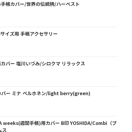
ズ)手帳カバー/世界の伝統柄/ハーベスト
A6サイズ用 手帳アクセサリー
帳カバー 塩川いづみ/シロクマ リラックス
 ミナ ペルホネン/light berry(green)
DA weeks(週間手帳)用カバー B印 YOSHIDA/Combi（ブ
ムス