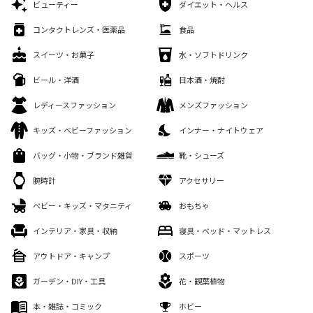
ビューティー
ダイエット・ヘルス
コンタクトレンズ・医薬品
食品
スイーツ・お菓子
水・ソフトドリンク
ビール・洋酒
日本酒・焼酎
レディースファッション
メンズファッション
キッズ・ベビーファッション
インナー・ナイトウェア
バッグ・小物・ブランド雑貨
靴・シューズ
腕時計
アクセサリー
ベビー・キッズ・マタニティ
おもちゃ
インテリア・家具・収納
寝具・ベッド・マットレス
アウトドア・キャンプ
スポーツ
ガーデン・DIY・工具
花・観葉植物
本・雑誌・コミック
ホビー