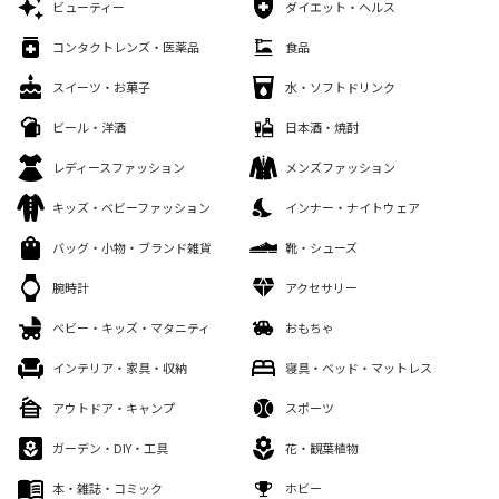
ビューティー
ダイエット・ヘルス
コンタクトレンズ・医薬品
食品
スイーツ・お菓子
水・ソフトドリンク
ビール・洋酒
日本酒・焼酎
レディースファッション
メンズファッション
キッズ・ベビーファッション
インナー・ナイトウェア
バッグ・小物・ブランド雑貨
靴・シューズ
腕時計
アクセサリー
ベビー・キッズ・マタニティ
おもちゃ
インテリア・家具・収納
寝具・ベッド・マットレス
アウトドア・キャンプ
スポーツ
ガーデン・DIY・工具
花・観葉植物
本・雑誌・コミック
ホビー